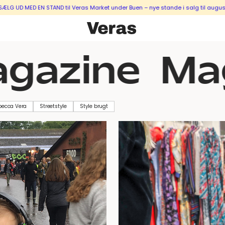
N STAND til Veras Market under Buen – nye stande i salg til august & septembe
azine
Mag
becca Vera
Streetstyle
Style brugt