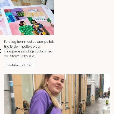
Først og fremmest et kæmpe tak
til alle, der mødte op og
:
shoppede søndagsgodter med
os i Storm Pakhus d. …
Mød #Verasdamer