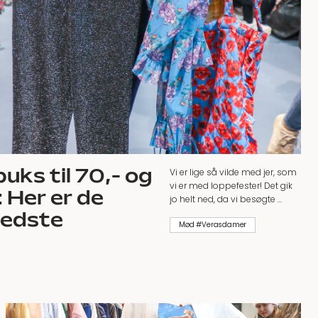
buks til 70,- og
Vi er lige så vilde med jer, som
vi er med loppefester! Det gik
-: Her er de
jo helt ned, da vi besøgte …
bedste
Mød #Verasdamer