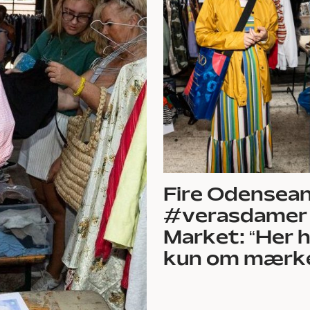
Fire Odensea
#verasdamer
Market: “Her h
kun om mærker