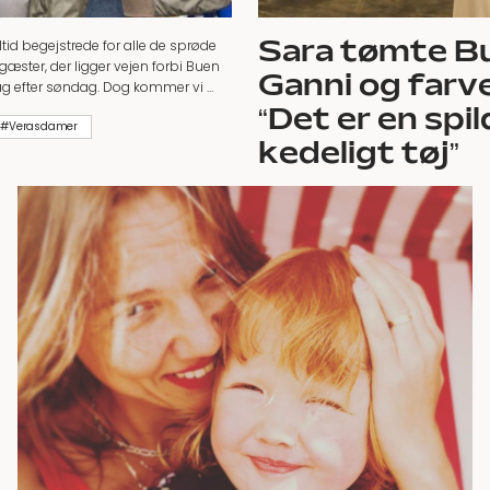
Sara tømte B
altid begejstrede for alle de sprøde
æster, der ligger vejen forbi Buen
Ganni og farve
g efter søndag. Dog kommer vi …
“Det er en spil
 #Verasdamer
kedeligt tøj”