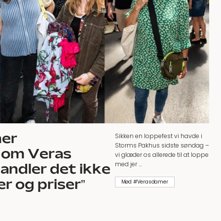
ner
Sikken en loppefest vi havde i
Storms Pakhus sidste søndag –
 om Veras
vi glæder os allerede til at loppe
med jer …
andler det ikke
 og priser”
Mød #Verasdamer