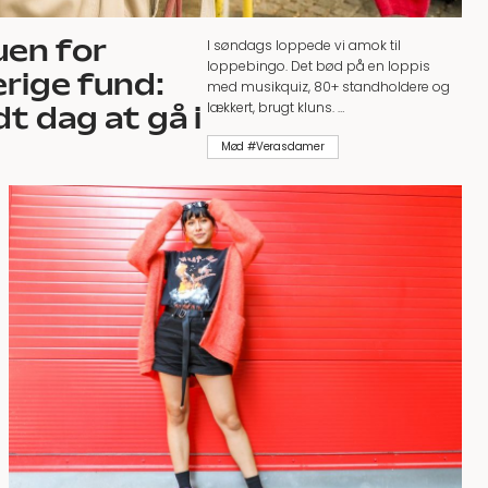
uen for
I søndags loppede vi amok til
loppebingo. Det bød på en loppis
rige fund:
med musikquiz, 80+ standholdere og
lækkert, brugt kluns. …
dt dag at gå i
Mød #Verasdamer