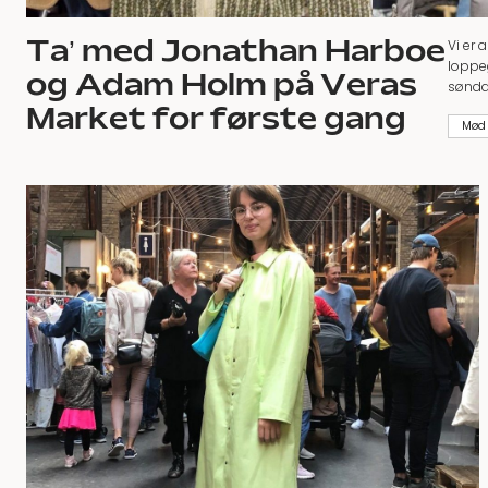
Ta’ med Jonathan Harboe
Vi er 
loppeg
og Adam Holm på Veras
sønda
Market for første gang
Mød