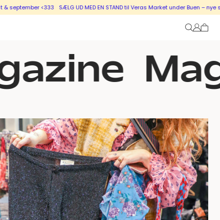
r <333
SÆLG UD MED EN STAND til Veras Market under Buen – nye stande i salg 
azine
Maga