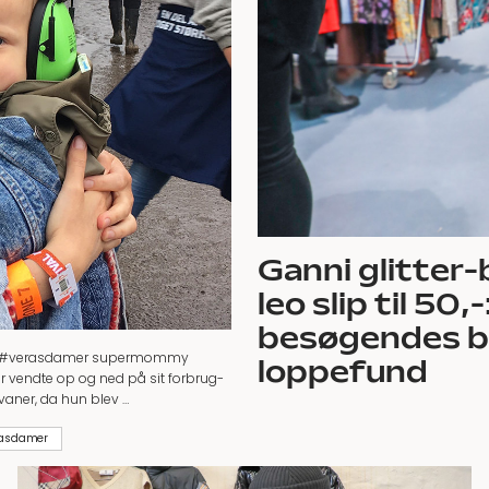
Ganni glitter-
leo slip til 50,
besøgendes 
f #verasdamer supermommy
loppefund
er vendte op og ned på sit forbrug-
jvaner, da hun blev …
asdamer