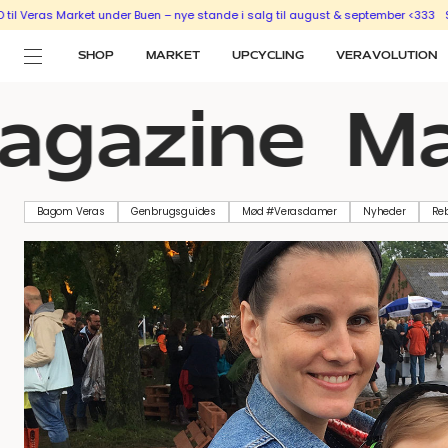
ket under Buen – nye stande i salg til august & september <333
SÆLG UD MED E
SHOP
MARKET
UPCYCLING
VERAVOLUTION
gazine
Mag
Bagom Veras
Genbrugsguides
Mød #Verasdamer
Nyheder
Re