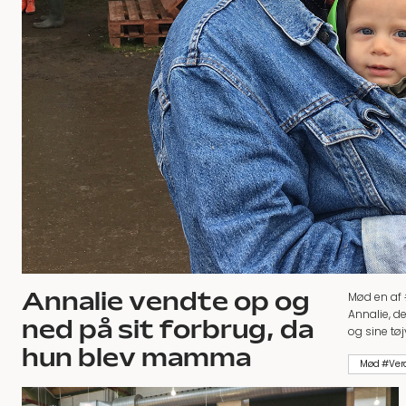
Annalie vendte op og
Mød en a
Annalie, d
ned på sit forbrug, da
og sine tø
hun blev mamma
Mød #Ver