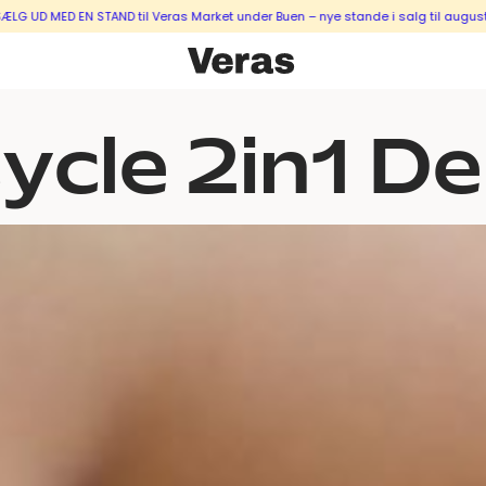
TAND til Veras Market under Buen – nye stande i salg til august & september <
ycle 2in1 D