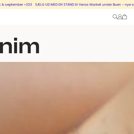
333
SÆLG UD MED EN STAND til Veras Market under Buen – nye stande i salg ti
enim