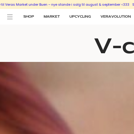
 under Buen – nye stande i salg til august & september <333
SÆLG UD MED EN S
SHOP
MARKET
UPCYCLING
VERAVOLUTION
V-c