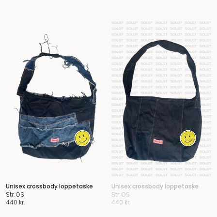
Unisex crossbody loppetaske
Unisex crossbody loppetaske
Str. OS
Str. OS
440
kr.
440
kr.