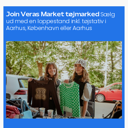
Join Veras Market tøjmarked
Sælg
ud med en loppestand inkl. tøjstativ i
Aarhus, København eller Aarhus