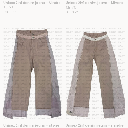
Unisex 2in1 denim jeans – Mindre
Unisex 2in1 denim jeans – Mindre
Str. XS
Str. XS
1.600
kr.
1.600
kr.
Unisex 2in1 denim jeans – større
Unisex 2in1 denim jeans – mindre