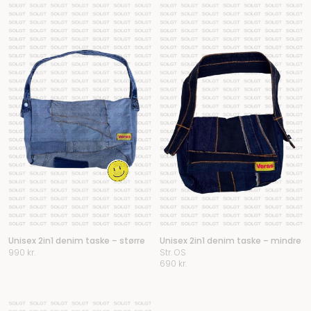
Unisex 2in1 denim taske – større
Unisex 2in1 denim taske – mindre
990
kr.
Str. OS
690
kr.