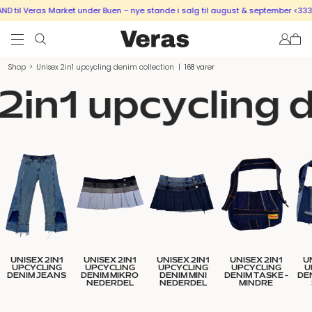
as Market under Buen – nye stande i salg til august & september <333
SÆLG UD
Shop
>
Unisex 2in1 upcycling denim collection
|
168 varer
 upcycling deni
UNISEX 2IN1
UNISEX 2IN1
UNISEX 2IN1
UNISEX 2IN1
U
UPCYCLING
UPCYCLING
UPCYCLING
UPCYCLING
U
DENIM JEANS
DENIM MIKRO
DENIM MINI
DENIM TASKE -
DEN
NEDERDEL
NEDERDEL
MINDRE