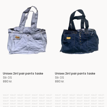
Unisex 2in1 pair pants taske
Unisex 2in1 pair pants taske
Str. OS
Str. OS
880
kr.
880
kr.