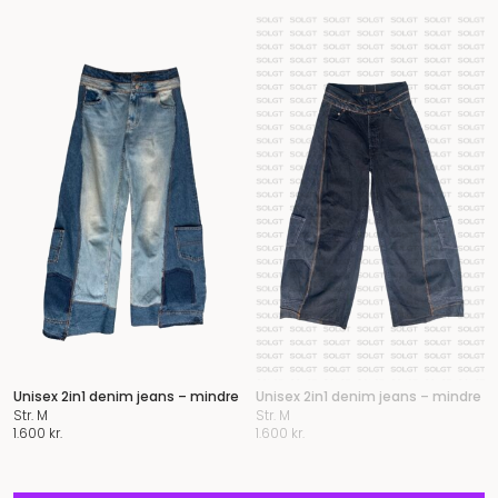
Unisex 2in1 denim jeans – mindre
Unisex 2in1 denim jeans – mindre
Str. M
Str. M
1.600
kr.
1.600
kr.