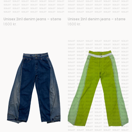
Unisex 2in1 denim jeans – større
Unisex 2in1 denim jeans – større
1.600
kr.
1.600
kr.