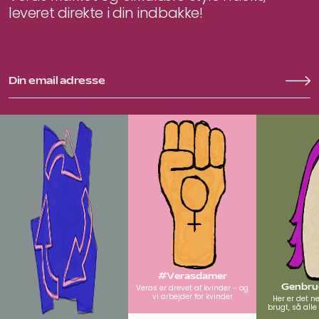
leveret direkte i din indbakke!
#Verasdamer
Genbrug
Veras er drevet af kvinder - og
vi arbejder for kvinder
Her er det n
brugt, så all