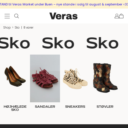
D til Veras Market under Buen – nye stande i salg til august & september <333
Shop
>
Sko
|
8 varer
Sko
Sko
Sko
HØJHÆLEDE
SANDALER
SNEAKERS
STØVLER
SKO