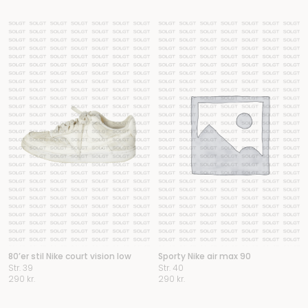
440 kr..
290 kr..
80’er stil Nike court vision low
Sporty Nike air max 90
Str. 39
Str. 40
290
kr.
290
kr.