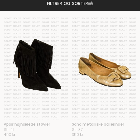
FILTRER OG SORTER
Apair højhælede støvler
Sand metalliske ballerinaer
Str. 41
Str. 37
490
kr.
350
kr.