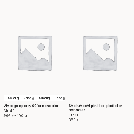
Udsalg
Udsalg
Udsalg
Udsalg
Udsalg
Udsalg
Udsalg
Udsalg
U
Vintage sporty 00’er sandaler
Shakuhachi pink lak gladiator
sandaler
Str. 40
Str. 38
Original
Current
290
kr.
190
kr.
350
kr.
price
price
was:
is:
290 kr..
190 kr..