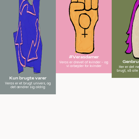
#Verasdamer
Genbrug
Veras er drevet af kvinder - og
vi arbejder for kvinder
Her er det n
brugt, så all
Kun brugte varer
Veras er et brugt univers, og
det ændrer sig aldrig