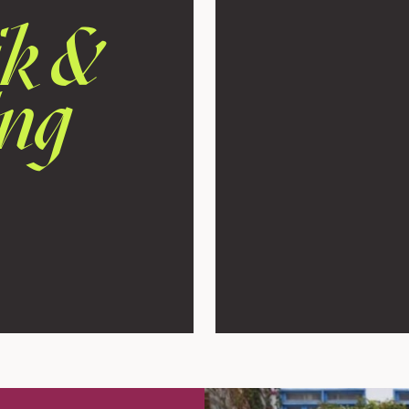
ik &
ing