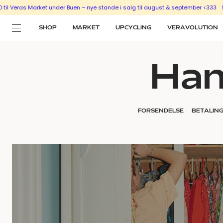
as Market under Buen – nye stande i salg til august & september <333
SÆLG UD
SHOP
MARKET
UPCYCLING
VERAVOLUTION
Han
FORSENDELSE
BETALIN