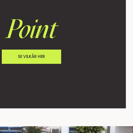
Point
SE VILKÅR HER