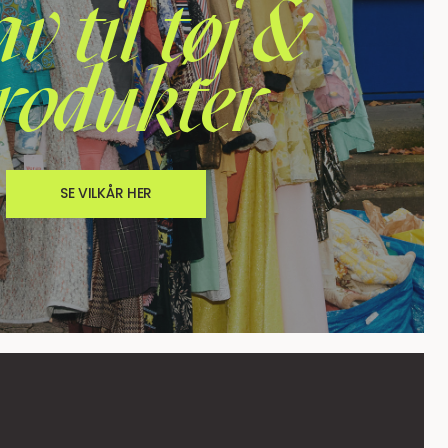
v til tøj &
rodukter
SE VILKÅR HER