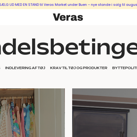
 MED EN STAND til Veras Market under Buen – nye stande i salg til august & se
delsbetinge
G
INDLEVERING AF TØJ
KRAV TIL TØJ OG PRODUKTER
BYTTEPOLIT