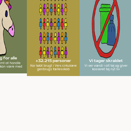
 for alle
+32.215 personer
Vi tager skraldet
emt at handle
Har købt brugt i Vers cirkulære
Vi ser værdi i alt tøj og giver
e kan være med
genbrugs fællesskab
kasseret tøj nyt liv