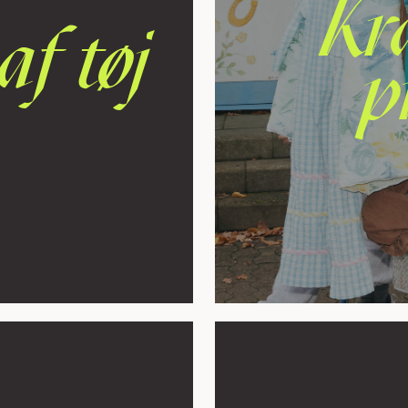
Kra
af tøj
p