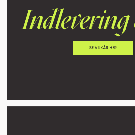
Indlevering 
SE VILKÅR HER