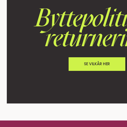
Byttepolit
returner
SE VILKÅR HER