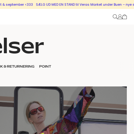
ptember <333
SÆLG UD MED EN STAND til Veras Market under Buen – nye stande i
lser
IK & RETURNERING
POINT