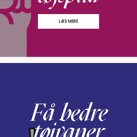
LÆS MERE
Få bedre
tøjvaner