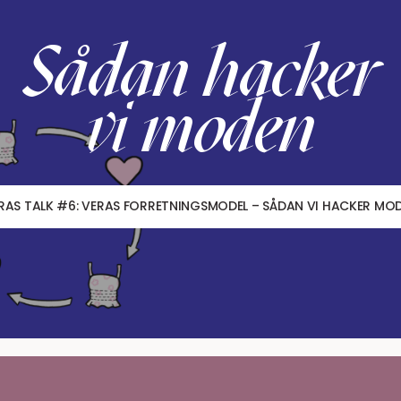
Sådan hacker
vi moden
RAS TALK #6: VERAS FORRETNINGSMODEL – SÅDAN VI HACKER MO