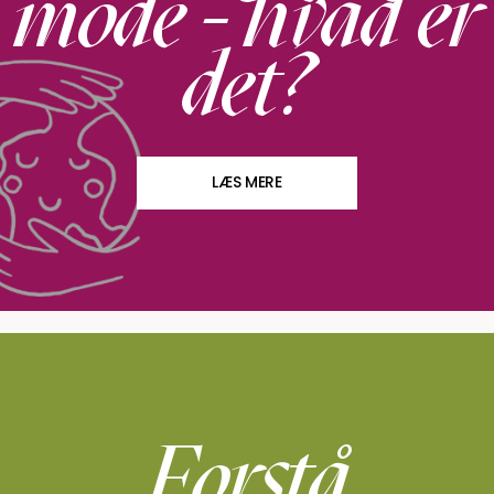
mode - hvad er
det?
LÆS MERE
Forstå