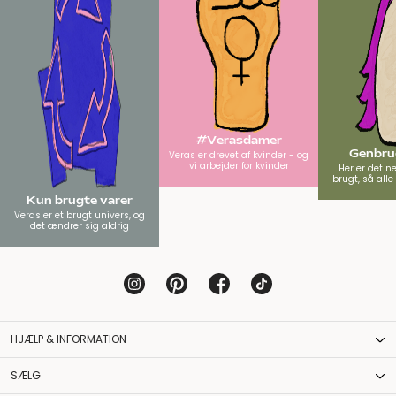
#Verasdamer
Genbrug
Veras er drevet af kvinder - og
vi arbejder for kvinder
Her er det n
brugt, så all
Kun brugte varer
Veras er et brugt univers, og
det ændrer sig aldrig
HJÆLP & INFORMATION
SÆLG