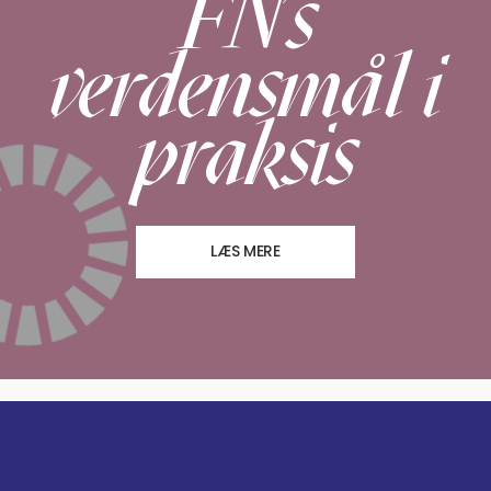
FN's
verdensmål i
praksis
LÆS MERE