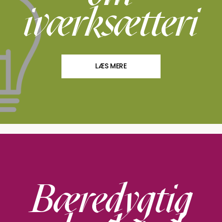
iværksætteri
LÆS MERE
Bæredygtig