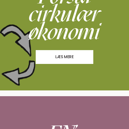
cirkulær
økonomi
LÆS MERE