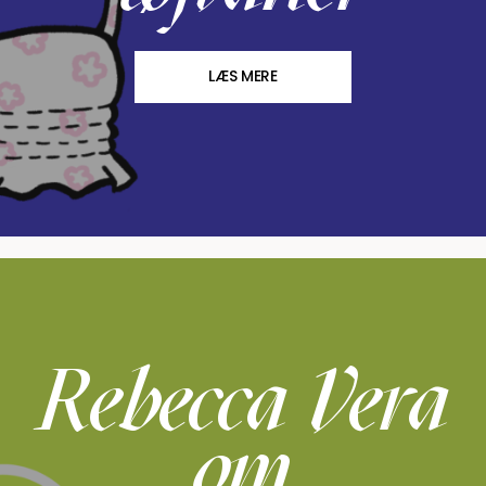
LÆS MERE
Rebecca Vera
om