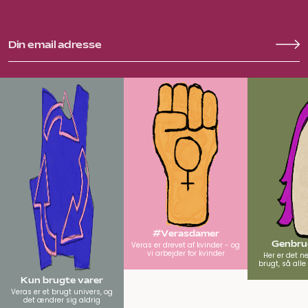
#Verasdamer
Genbrug
Veras er drevet af kvinder - og
vi arbejder for kvinder
Her er det n
brugt, så all
Kun brugte varer
Veras er et brugt univers, og
det ændrer sig aldrig