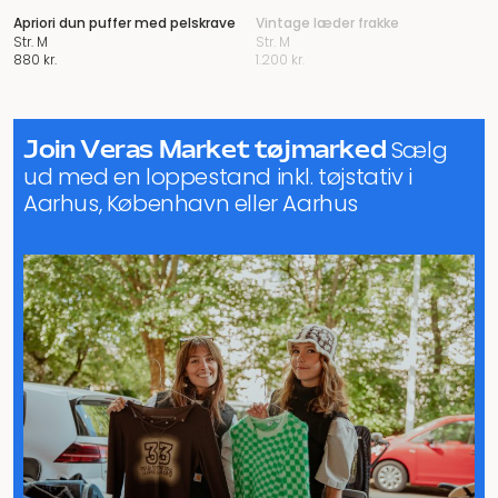
Apriori dun puffer med pelskrave
Vintage læder frakke
Str. M
Str. M
880
kr.
1.200
kr.
Join Veras Market tøjmarked
Sælg
ud med en loppestand inkl. tøjstativ i
Aarhus, København eller Aarhus