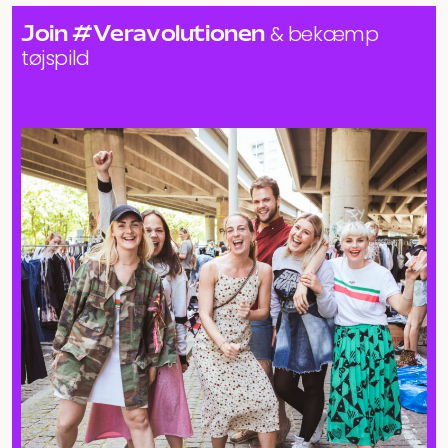
Join #Veravolutionen
& bekæmp
tøjspild