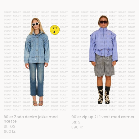
80’er Zoda denim jakke med
90’er zip up 2 i 1 vest med ærmer
hætte
Str. S
Str. OS
390
kr.
660
kr.