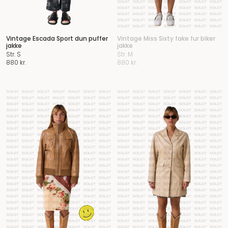
Vintage Escada Sport dun puffer
Vintage Miss Sixty fake fur biker
jakke
jakke
Str. S
Str. M
880
kr.
880
kr.