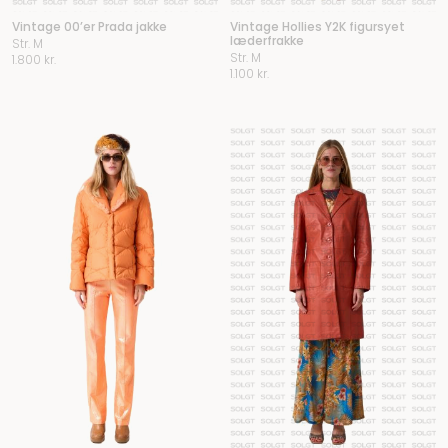
Vintage 00’er Prada jakke
Vintage Hollies Y2K figursyet
læderfrakke
Str. M
Str. M
1.800
kr.
1.100
kr.