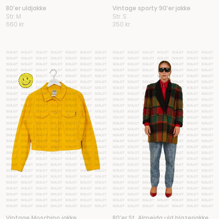
80’er uldjakke
Vintage sporty 90’er jakke
Str. M
Str. S
660
kr.
350
kr.
Vintage Moschino jakke
80’er St. Almeida uld blazerjakke