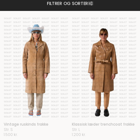
FILTRER OG SORTER
Vintage ruskinds frakke
Klassisk læder trenchcoat frakke
Str. S
Str. L
1.500
kr.
1.200
kr.