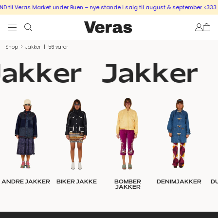
as Market under Buen – nye stande i salg til august & september <333
SÆLG UD
Shop
>
Jakker
|
56 varer
akker
Jakker
ANDRE JAKKER
BIKER JAKKE
BOMBER
DENIMJAKKER
D
JAKKER