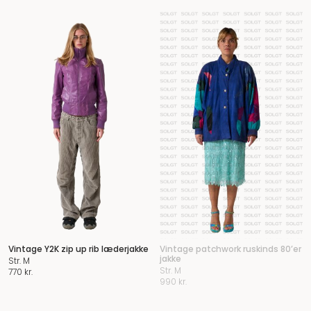
Vintage Y2K zip up rib læderjakke
Vintage patchwork ruskinds 80’er
jakke
Str. M
Str. M
770
kr.
990
kr.