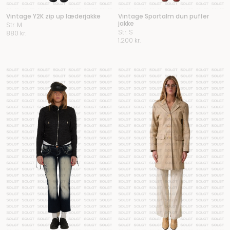
Vintage Y2K zip up læderjakke
Vintage Sportalm dun puffer
jakke
Str. M
Str. S
880
kr.
1.200
kr.