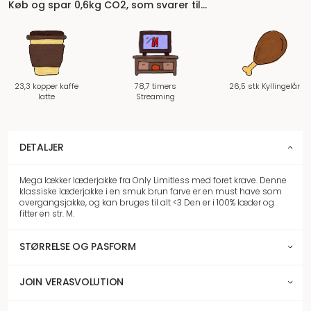
Køb og spar 0,6kg CO2, som svarer til…
23,3 kopper kaffe
78,7 timers
26,5 stk Kyllingelår
latte
Streaming
DETALJER
Mega lækker læderjakke fra Only Limitless med foret krave. Denne
klassiske læderjakke i en smuk brun farve er en must have som
overgangsjakke, og kan bruges til alt <3 Den er i 100% læder og
fitter en str. M.
STØRRELSE OG PASFORM
JOIN VERASVOLUTION