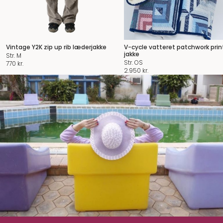
Vintage Y2K zip up rib læderjakke
V-cycle vatteret patchwork prin
jakke
Str. M
Str. OS
770
kr.
2.950
kr.