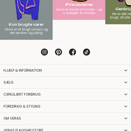
#Verasdamer
Genbrug
Veras er drevet af kvinder - og
vi arbejder for kvinder
Her er det n
brugt, så all
Kun brugte varer
Veras er et brugt univers, og
det ændrer sig aldrig
HJÆLP & INFORMATION
SÆLG
CIRKULÆRT FORBRUG
FOREDRAG & STYLING
OM VERAS
VERAS FLAGSHIP STORE