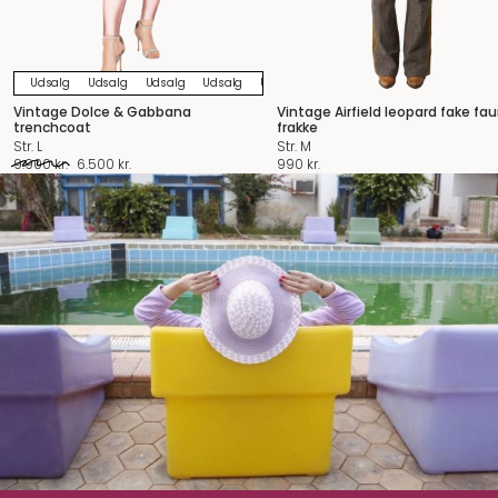
Udsalg
Udsalg
Udsalg
Udsalg
Udsalg
Udsalg
Udsalg
Udsalg
U
Vintage Dolce & Gabbana
Vintage Airfield leopard fake fau
trenchcoat
frakke
Str. L
Str. M
Original
Current
9.900
kr.
6.500
kr.
990
kr.
price
price
was:
is:
9.900 kr..
6.500 kr..