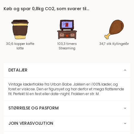
Køb og spar 0,8kg CO2, som svarer til…
30,6 kopper kaffe
103,3 timers
34,7 stk Kyllingelår
latte
Streaming
DETALJER
Vintage læderfrakke fra Urban Babe. Jakken er i 100% læder, og
foret er viskose. Den er figursyet og har derfor et mega flatterende
fit. Perfekt til en fest eller date-night. Frakken er str. M.
STØRRELSE OG PASFORM
JOIN VERASVOLUTION