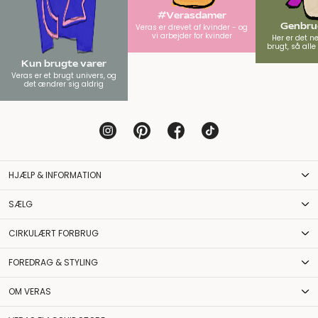
#Verasdamer
Genbrug
Veras er drevet af kvinder - og
vi arbejder for kvinder
Her er det n
brugt, så all
Kun brugte varer
Veras er et brugt univers, og
det ændrer sig aldrig
HJÆLP & INFORMATION
SÆLG
CIRKULÆRT FORBRUG
FOREDRAG & STYLING
OM VERAS