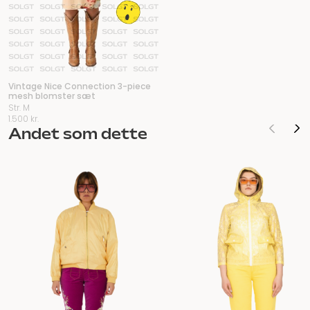
Vintage Nice Connection 3-piece
mesh blomster sæt
Str. M
1.500
kr.
Andet som dette