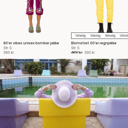
Udsalg
Udsalg
Udsalg
Udsa
80’er vibes unisex bomber jakke
Blomstret 00’er regnjakke
Str. S
Str. S
Den
Den
390
kr.
440
kr.
330
kr.
oprindelige
aktuelle
pris
pris
var:
er:
440 kr..
330 kr..