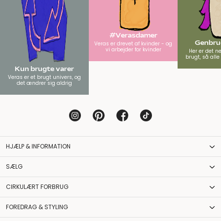
#Verasdamer
Genbrug
Veras er drevet af kvinder - og
vi arbejder for kvinder
Her er det n
brugt, så all
Kun brugte varer
Veras er et brugt univers, og
det ændrer sig aldrig
HJÆLP & INFORMATION
SÆLG
CIRKULÆRT FORBRUG
FOREDRAG & STYLING