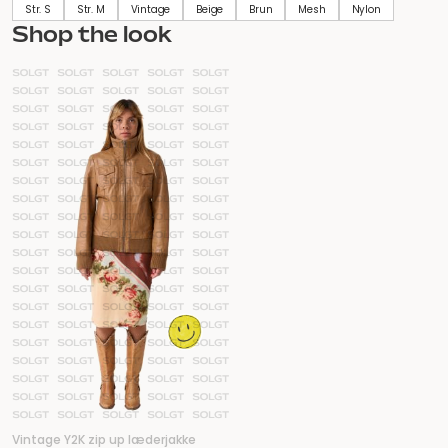
Str. S
Str. M
Vintage
Beige
Brun
Mesh
Nylon
Shop the look
Vintage Y2K zip up læderjakke