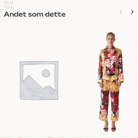
Str. M
770
kr.
Andet som dette