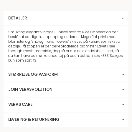
DETALJER
Smukt og elegant vintage 3-piece sæt fra Nice Connection der
består af cardigan, stop top og nederdel. Mega flot print med
blomster og ‘showgirl and flowers’ skrevet på kursiv, som ekstra
detalje. På toppen er der perlebroderede blomster. Lavet i see-
through mesh materiale, dog så er alle dele er dobbelt lined, så
du kan have de mørke undertøj på uden det kan ses <333 Sælges
kun som sæt <3
STØRRELSE OG PASFORM
JOIN VERASVOLUTION
VERAS CARE
LEVERING & RETURNERING