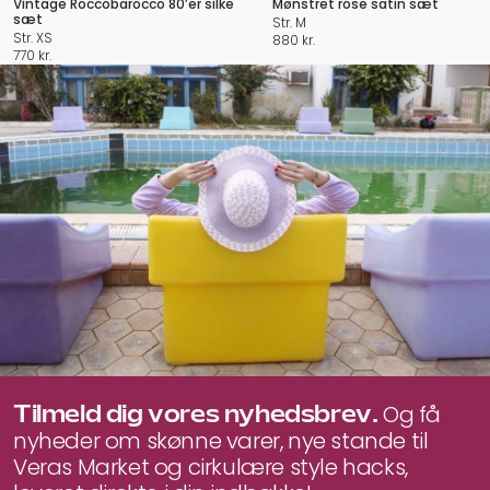
Vintage Roccobarocco 80’er silke
Mønstret rose satin sæt
sæt
Str. M
Str. XS
880
kr.
770
kr.
Tilmeld dig vores nyhedsbrev.
Og få
nyheder om skønne varer, nye stande til
Veras Market og cirkulære style hacks,