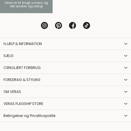
Veras er et brugt univers, og
det ændrer sig aldrig
HJÆLP & INFORMATION
SÆLG
CIRKULÆRT FORBRUG
FOREDRAG & STYLING
OM VERAS
VERAS FLAGSHIP STORE
Betingelser og Privatlivspolitik