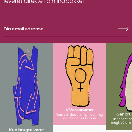
leveret direkte i din indbakke!
#Verasdamer
Genbrug
Veras er drevet af kvinder - og
vi arbejder for kvinder
Her er det n
brugt, så all
Kun brugte varer