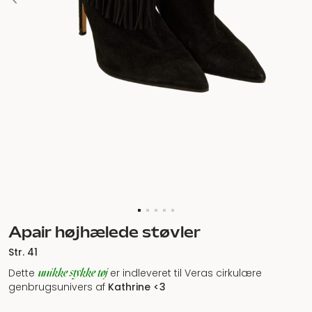
Apair højhælede støvler
Str. 41
unikke stykke tøj
Dette
er indleveret til Veras cirkulære
genbrugsunivers af
Kathrine <3