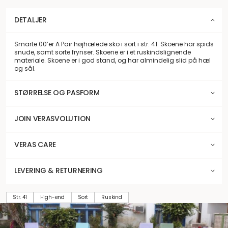
DETALJER
Smarte 00’er A Pair højhælede sko i sort i str. 41. Skoene har spids
snude, samt sorte frynser. Skoene er i et ruskindslignende
materiale. Skoene er i god stand, og har almindelig slid på hæl
og sål.
STØRRELSE OG PASFORM
JOIN VERASVOLUTION
VERAS CARE
LEVERING & RETURNERING
Str. 41
High-end
Sort
Ruskind