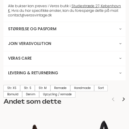
Alle bukser kan prøves i Veras butik i
Studiestræde 27, København
K
. Hvis du har specifikke ønsker, kan du forespørge dette på mail:
contact@verasvintage.dk
STØRRELSE OG PASFORM
JOIN VERASVOLUTION
VERAS CARE
LEVERING & RETURNERING
Str. XS
Str. S
Str. M
Remade
Handmade
Sort
Bomuld
Denim
Upcycling / remade
Andet som dette