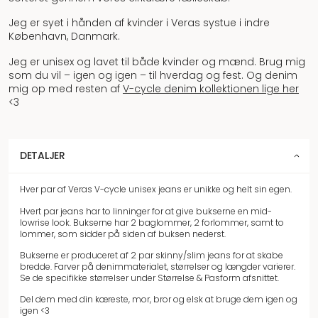
Jeg er syet i hånden af kvinder i Veras systue i indre
København, Danmark.
Jeg er unisex og lavet til både kvinder og mænd. Brug mig
som du vil – igen og igen – til hverdag og fest. Og denim
mig op med resten af
V-cycle denim kollektionen lige her
<3
DETALJER
Hver par af Veras V-cycle unisex jeans er unikke og helt sin egen.
Hvert par jeans har to linninger for at give bukserne en mid-
lowrise look. Bukserne har 2 baglommer, 2 forlommer, samt to
lommer, som sidder på siden af buksen nederst.
Bukserne er produceret af 2 par skinny/slim jeans for at skabe
bredde. Farver på denimmaterialet, størrelser og længder varierer.
Se de specifikke størrelser under Størrelse & Pasform afsnittet.
Del dem med din kæreste, mor, bror og elsk at bruge dem igen og
igen <3