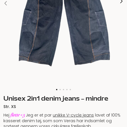
Unisex 2in1 denim jeans – mindre
Str. XS
flotte <3
Hej
Jeg er et par
unikke V-cycle jeans
lavet af 100%
kasseret denim tøj, som som Veras har indsamlet og
sorteret gennem vores cirkulære fælleskab.