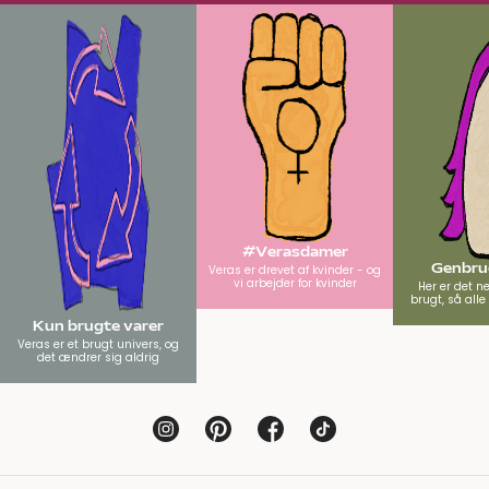
#Verasdamer
Genbrug
Veras er drevet af kvinder - og
vi arbejder for kvinder
Her er det n
brugt, så all
Kun brugte varer
Veras er et brugt univers, og
det ændrer sig aldrig