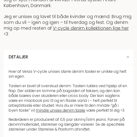
København, Danmark.
Jeg er unisex og lavet til både kvinder og mænd. Brug mig
som du vil – igen og igen – til hverdag og fest. Og denim
mig op med resten af
V-cycle denim kollektionen lige her
<3
DETALJER
Hver af Veras V-cycle unisex større denim tasker er unikke og helt
sin egen.
Tasken er lavet af overskud denim. Tasken lukkes ved hjælp af en
flap. Der sidder en lomme på bagsiden af taksen, og den kan
både bæres over skulderen eller cross body. Der kan sagtens
være en macbook pro 13 og en flaske vand i – helt perfekt til
arbejdstaske eller studiet. Hvis du er mere til den mindre “gå i
byen taske” vil
mindre unisex denim taske
være perfekt til dig <3
Nederdelen er produceret af 0,5 par skinny/slim jeans. Farver på
denimmaterialet, størrelser og længder varierer. Se de specifikke
størrelser under Størrelse & Pasform afsnittet.