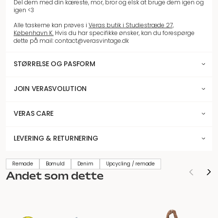
Del dem med din kæreste, mor, bror og elsk at bruge dem igen og
igen <3
Alle taskerne kan prøves i
Veras butik i Studiestræde 27,
København K.
Hvis du har specifikke ønsker, kan du forespørge
dette på mail: contact@verasvintage.dk
STØRRELSE OG PASFORM
JOIN VERASVOLUTION
VERAS CARE
LEVERING & RETURNERING
Remade
Bomuld
Denim
Upcycling / remade
Andet som dette