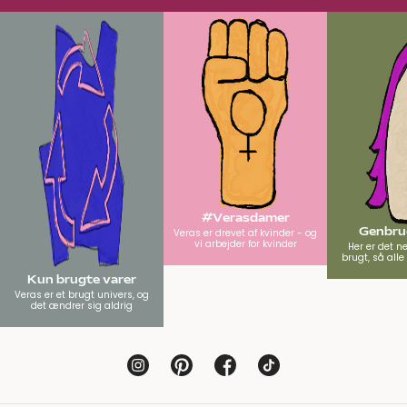
#Verasdamer
Genbrug
Veras er drevet af kvinder - og
vi arbejder for kvinder
Her er det n
brugt, så all
Kun brugte varer
Veras er et brugt univers, og
det ændrer sig aldrig