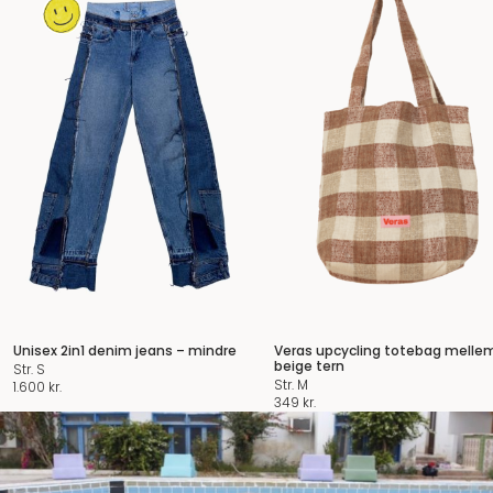
Unisex 2in1 denim jeans – mindre
Veras upcycling totebag melle
beige tern
Str. S
Str. M
1.600
kr.
349
kr.