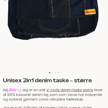
Unisex 2in1 denim taske – større
flotte <3
Hej
Jeg er en unik
V-cycle denim taske større
lavet
af 100% kasseret denim tøj, som som Veras har indsamlet
og sorteret gennem vores cirkulære fælleskab.
Jeg er syet i hånden af kvinder i Veras systue i indre