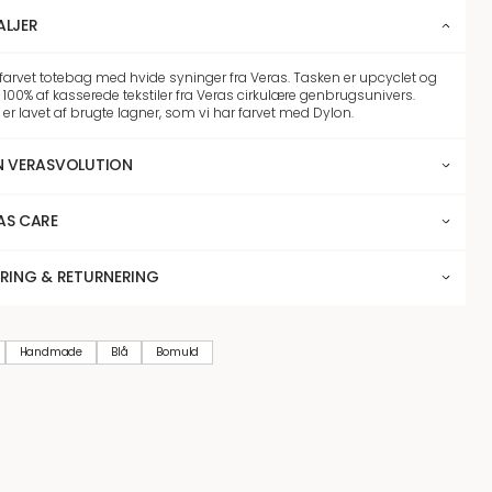
ALJER
ifarvet totebag med hvide syninger fra Veras. Tasken er upcyclet og
 100% af kasserede tekstiler fra Veras cirkulære genbrugsunivers.
 er lavet af brugte lagner, som vi har farvet med Dylon.
N VERASVOLUTION
AS CARE
ERING & RETURNERING
Handmade
Blå
Bomuld