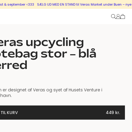
eptember <333
SÆLG UD MED EN STAND til Veras Market under Buen – nye stande 
ras upcycling
tebag stor – blå
ærred
 er designet af Veras og syet af Husets Venture i
havn.
 TIL KURV
449
kr.