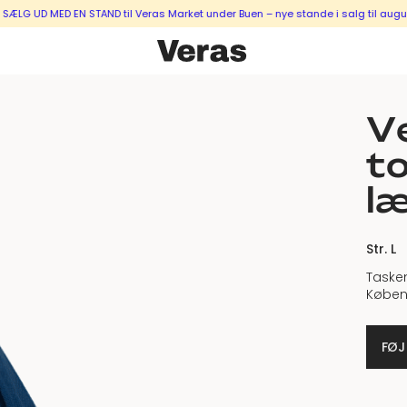
D MED EN STAND til Veras Market under Buen – nye stande i salg til august & s
Ve
to
l
Str. L
Tasken
Køben
FØJ