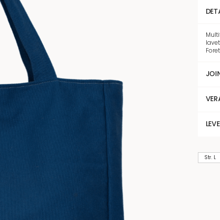
DET
Mult
lavet
Foret
JOI
VER
LEV
Str. L