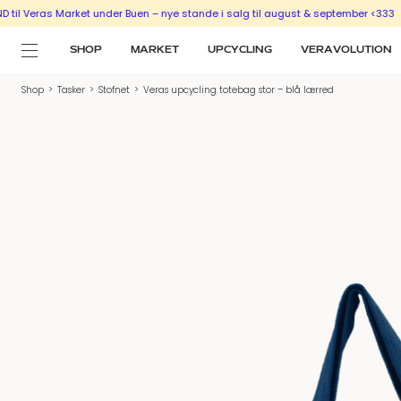
ras Market under Buen – nye stande i salg til august & september <333
SÆLG U
SHOP
MARKET
UPCYCLING
VERAVOLUTION
Shop
>
Tasker
>
Stofnet
>
Veras upcycling totebag stor – blå lærred