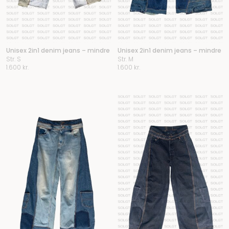
Unisex 2in1 denim jeans – mindre
Unisex 2in1 denim jeans – mindre
Str. S
Str. M
1.600
kr.
1.600
kr.