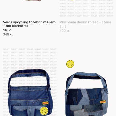
Veras upcycling totebag mellem
Mini lysere denim korset – større
– rød blomstret
Str. L
Str. M
490
kr.
349
kr.