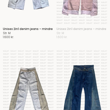
Unisex 2in1 denim jeans – mindre
Unisex 2in1 denim jeans – mindre
Str. M
Str. M
1.600
kr.
1.600
kr.