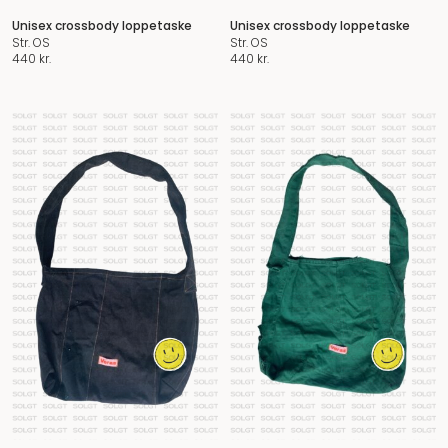
Unisex crossbody loppetaske
Unisex crossbody loppetaske
Str. OS
Str. OS
440
kr.
440
kr.