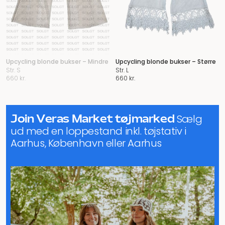
Upcycling blonde bukser – Mindre
Upcycling blonde bukser – Større
Str. S
Str. L
660
kr.
660
kr.
Join Veras Market tøjmarked
Sælg
ud med en loppestand inkl. tøjstativ i
Aarhus, København eller Aarhus