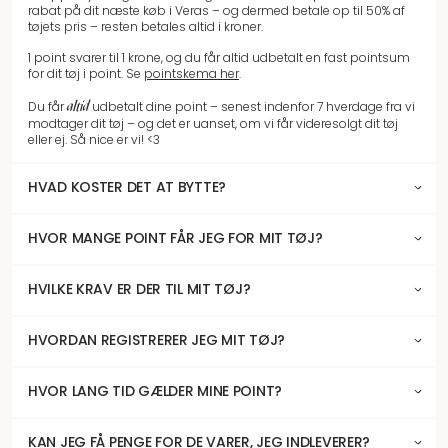
rabat på dit næste køb i Veras – og dermed betale op til 50% af
tøjets pris – resten betales altid i kroner.
1 point svarer til 1 krone, og du får altid udbetalt en fast pointsum
for dit tøj i point. Se
pointskema her
.
altid
Du får
udbetalt dine point – senest indenfor 7 hverdage fra vi
modtager dit tøj – og det er uanset, om vi får videresolgt dit tøj
eller ej. Så nice er vi! <3
HVAD KOSTER DET AT BYTTE?
HVOR MANGE POINT FÅR JEG FOR MIT TØJ?
HVILKE KRAV ER DER TIL MIT TØJ?
HVORDAN REGISTRERER JEG MIT TØJ?
HVOR LANG TID GÆLDER MINE POINT?
KAN JEG FÅ PENGE FOR DE VARER, JEG INDLEVERER?