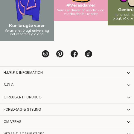
#Verasdamer
Genbrug
Veras er drevet af kvinder - og
vi arbejder for kvinder
Her er det n
brugt, så all
Kun brugte varer
Veras er et brugt univers, og
det ændrer sig aldrig
HJÆLP & INFORMATION
SÆLG
CIRKULÆRT FORBRUG
FOREDRAG & STYLING
OM VERAS
VERAS FLAGSHIP STORE