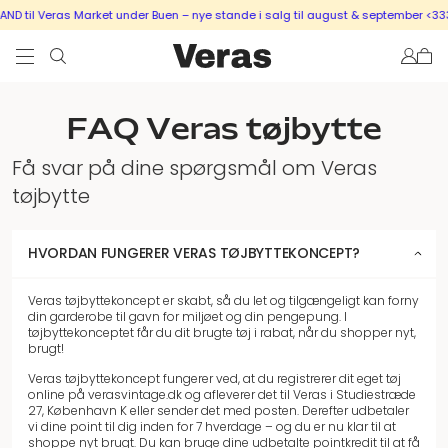
D til Veras Market under Buen – nye stande i salg til august & september <333
FAQ Veras tøjbytte
Få svar på dine spørgsmål om Veras
tøjbytte
HVORDAN FUNGERER VERAS TØJBYTTEKONCEPT?
Veras tøjbyttekoncept er skabt, så du let og tilgængeligt kan forny
din garderobe til gavn for miljøet og din pengepung. I
tøjbyttekonceptet får du dit brugte tøj i rabat, når du shopper nyt,
brugt!
Veras tøjbyttekoncept fungerer ved, at du registrerer dit eget tøj
online på verasvintage.dk og afleverer det til Veras i Studiestræde
27, København K eller sender det med posten. Derefter udbetaler
vi dine point til dig inden for 7 hverdage – og du er nu klar til at
shoppe nyt brugt. Du kan bruge dine udbetalte pointkredit til at få