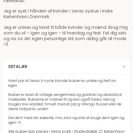
fælleskab.
Jeg er syet i hånden af kvinder i Veras systue i indre
København, Danmark.
Jeg er unisex og lavet til både kvinder og mænd. Brug mig
som du vil – igen og igen – til hverdag og fest. Føl dig selv
og vis os din egen personlige stil, som aldrig går af mode
<3
DETALJER
Hvert par af Veras V-cycle blonde bukser er unikke og helt sin
egen.
Bukser er lavet af vintage sengelinned og gardiner og deadstock
materialer. Bukserne er midrise fit og kan også foldes ned og
bruges low waisted. Smukt med et par g-strengs trusser eller de
større hotpants under!
Del dem med din kæreste, mor, bror og elsk at bruge dem igen og
igen <3
Alle bukser kan prøves i
Veras butik i Studiestræde 27, København