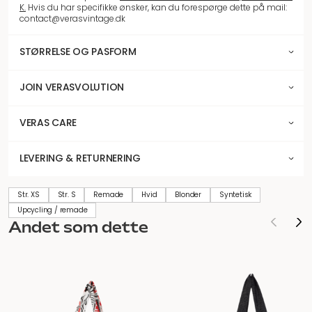
K.
Hvis du har specifikke ønsker, kan du forespørge dette på mail:
contact@verasvintage.dk
STØRRELSE OG PASFORM
JOIN VERASVOLUTION
VERAS CARE
LEVERING & RETURNERING
Str. XS
Str. S
Remade
Hvid
Blonder
Syntetisk
Upcycling / remade
Andet som dette