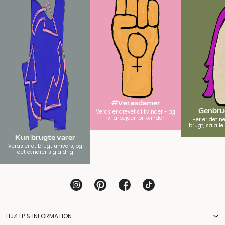
#Verasdamer
Genbrug
Veras er drevet af kvinder - og
vi arbejder for kvinder
Her er det n
brugt, så all
Kun brugte varer
Veras er et brugt univers, og
det ændrer sig aldrig
HJÆLP & INFORMATION