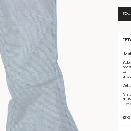
FØJ
DET
Hver
Buks
mate
wais
unde
Del 
Alle
du h
cont
STØ