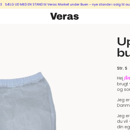
 UD MED EN STAND til Veras Market under Buen – nye stande i salg til august &
Up
bu
Str. S
flo
Hej
brugt
og sor
Jeg er
Danma
Jeg er
du vil
din eg