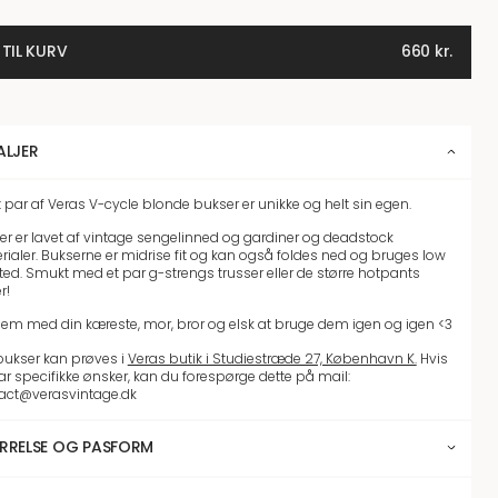
 TIL KURV
660
kr.
ALJER
t par af Veras V-cycle blonde bukser er unikke og helt sin egen.
er er lavet af vintage sengelinned og gardiner og deadstock
rialer. Bukserne er midrise fit og kan også foldes ned og bruges low
ted. Smukt med et par g-strengs trusser eller de større hotpants
r!
dem med din kæreste, mor, bror og elsk at bruge dem igen og igen <3
 bukser kan prøves i
Veras butik i Studiestræde 27, København K.
Hvis
ar specifikke ønsker, kan du forespørge dette på mail:
act@verasvintage.dk
RRELSE OG PASFORM