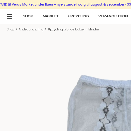
Veras Market under Buen – nye stande i salg til august & september <333
SÆLG
SHOP
MARKET
UPCYCLING
VERAVOLUTION
Shop
>
Andet upcycling
>
Upcycling blonde bukser – Mindre