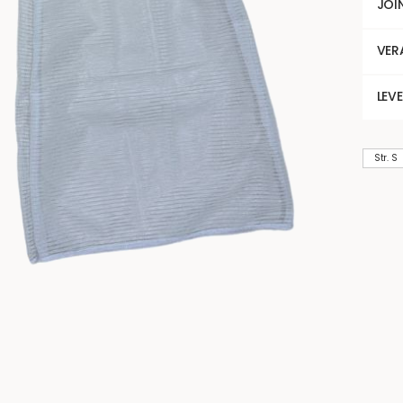
JOI
VER
LEV
Str. S