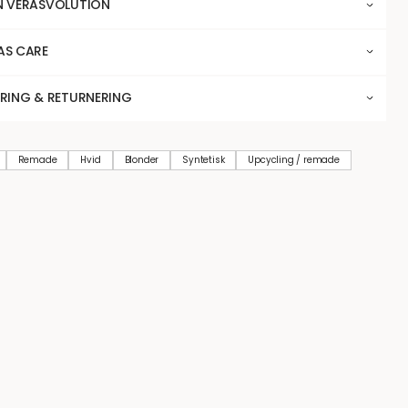
N VERASVOLUTION
AS CARE
ERING & RETURNERING
Remade
Hvid
Blonder
Syntetisk
Upcycling / remade