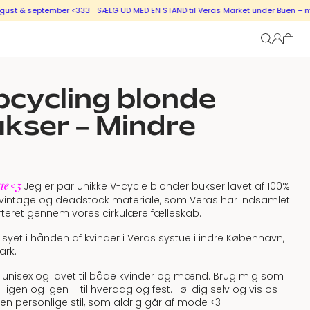
 september <333
SÆLG UD MED EN STAND til Veras Market under Buen – nye stand
cycling blonde
kser – Mindre
tte <3
Jeg er par unikke V-cycle blonder bukser lavet af 100%
 vintage og deadstock materiale, som Veras har indsamlet
teret gennem vores cirkulære fælleskab.
 syet i hånden af kvinder i Veras systue i indre København,
rk.
 unisex og lavet til både kvinder og mænd. Brug mig som
 – igen og igen – til hverdag og fest. Føl dig selv og vis os
en personlige stil, som aldrig går af mode <3