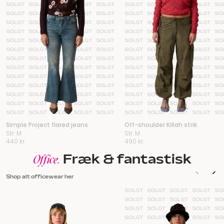
Simple Project flared jeans
Off-shoulder Killah strik
Str. M
Str. M
440
kr.
490
kr.
Fræk & fantastisk
Office.
Shop alt officewear her