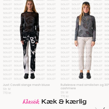
Just Cavalli slange mesh bluse
Rullekrave med similisten og 30
cashmere
Str. M
Str. M
770
kr.
770
kr.
Kæk & kærlig
Klassisk.