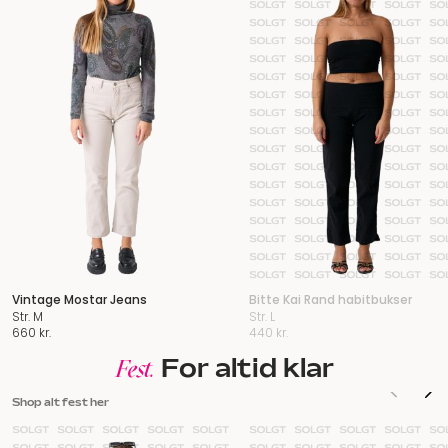
Vintage Mostar Jeans
Bitte Kai Rand habitbukser
Str. M
Str. L
660
kr.
440
kr.
For altid klar
Fest.
Shop alt fest her