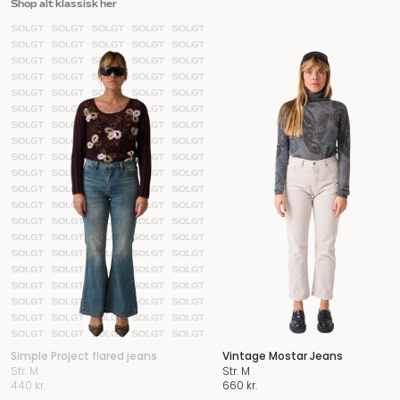
Shop alt klassisk her
Simple Project flared jeans
Vintage Mostar Jeans
Str. M
Str. M
440
kr.
660
kr.