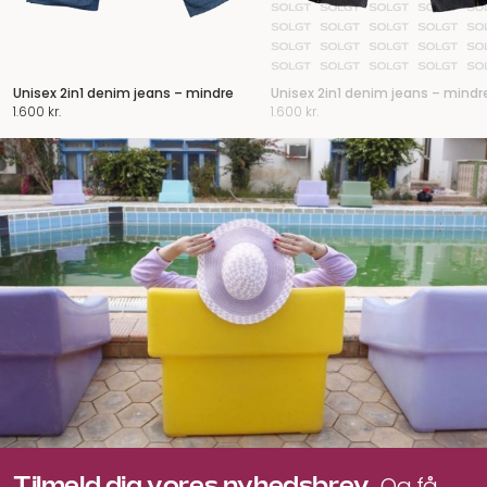
Unisex 2in1 denim jeans – mindre
Unisex 2in1 denim jeans – mindr
1.600
kr.
1.600
kr.
Tilmeld dig vores nyhedsbrev.
Og få