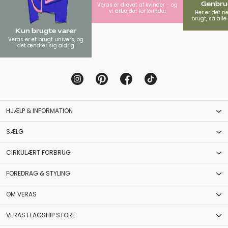
Genbrug
Veras er drevet af kvinder - og
vi arbejder for kvinder
Her er det n
brugt, så all
Kun brugte varer
Veras er et brugt univers, og
det ændrer sig aldrig
HJÆLP & INFORMATION
SÆLG
CIRKULÆRT FORBRUG
FOREDRAG & STYLING
OM VERAS
VERAS FLAGSHIP STORE