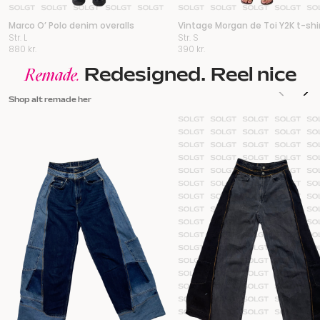
Marco O’ Polo denim overalls
Vintage Morgan de Toi Y2K t-shi
Str. L
Str. S
880
kr.
390
kr.
Redesigned. Reel nice
Remade.
Shop alt remade her