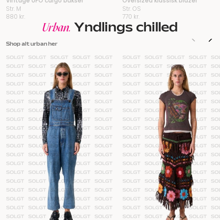
Vintage UFO cargo bukser
Oversized klassisk blazer
Str. M
Str. OS
880
kr.
770
kr.
Yndlings chilled
Urban.
Shop alt urban her