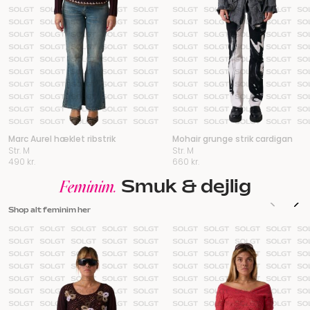
Marc Aurel hæklet ribstrik
Mohair grunge strik cardigan
Str. M
Str. M
490
kr.
660
kr.
Smuk & dejlig
Feminim.
Shop alt feminim her