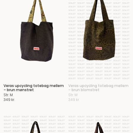
Veras upcycling totebag mellem
Veras upcycling totebag mellem
– brun mønstret
– brun blomstret
Str. M
Str. M
349
kr.
349
kr.