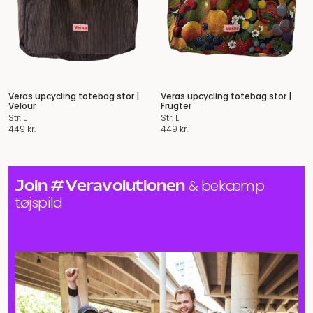
Veras upcycling totebag stor |
Veras upcycling totebag stor |
Velour
Frugter
Str. L
Str. L
449
kr.
449
kr.
Join #Veravolutionen
& bekæmp
tøjspild