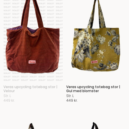
Veras upcycling totebag stor |
Veras upcycling totebag stor |
Velour
Gul med blomster
Str. L
Str. L
449
kr.
449
kr.