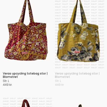
Veras upcycling totebag stor |
Veras upcycling totebag stor |
Blomstret
Blomstret
Str. L
Str. L
449
kr.
449
kr.