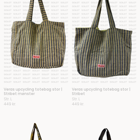
Veras upcycling totebag stor |
Veras upcycling totebag stor |
Stribet mønster
Stribet
Str. L
Str. L
449
kr.
449
kr.