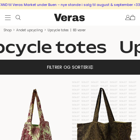
eras Market under Buen – nye stande i salg til august & september <333
SÆLG 
Shop
>
Andet upcycling
>
Upcycle totes
|
83 varer
ycle totes
Upc
FILTRER OG SORTER