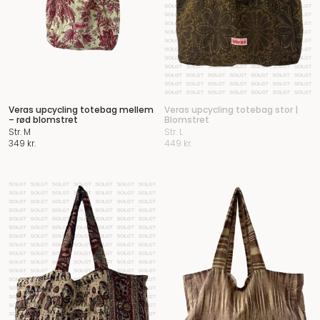
Veras upcycling totebag mellem
Veras upcycling totebag stor |
– rød blomstret
Blomstret
Str. M
Str. L
349
kr.
449
kr.