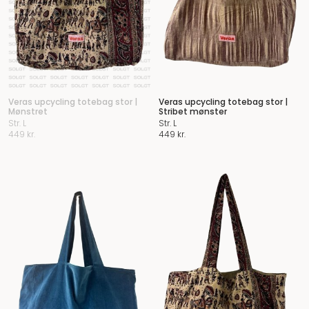
Veras upcycling totebag stor |
Veras upcycling totebag stor |
Mønstret
Stribet mønster
Str. L
Str. L
449
kr.
449
kr.