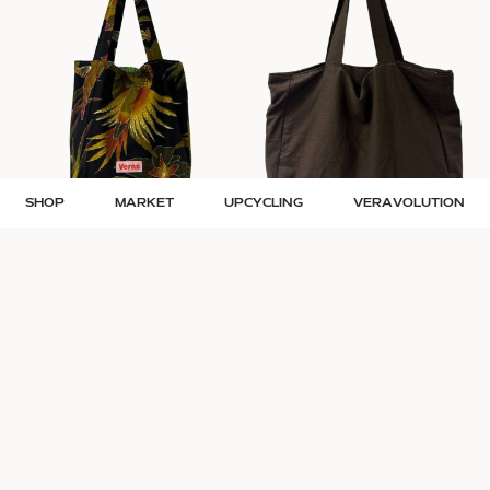
SHOP
MARKET
UPCYCLING
VERAVOLUTION
Veras upcycling totebag mellem
Veras upcycling totebag stor |
– papegøje
Brun
Str. M
Str. L
349
kr.
449
kr.
Giv et gavekort
Hjælp én der trænger
til et brugt skub i numsen <3