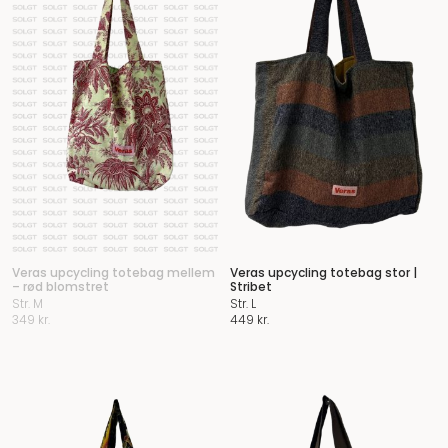
Veras upcycling totebag mellem
Veras upcycling totebag stor |
– rød blomstret
Stribet
Str. M
Str. L
349
kr.
449
kr.