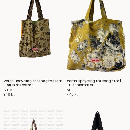
Veras upcycling totebag mellem
Veras upcycling totebag stor |
– brun mønstret
70’er blomster
Str. M
Str. L
349
kr.
449
kr.