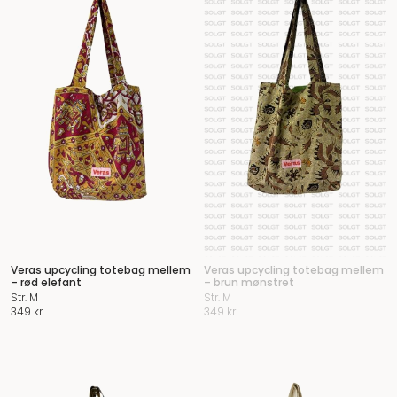
Veras upcycling totebag mellem
Veras upcycling totebag mellem
– rød elefant
– brun mønstret
Str. M
Str. M
349
kr.
349
kr.