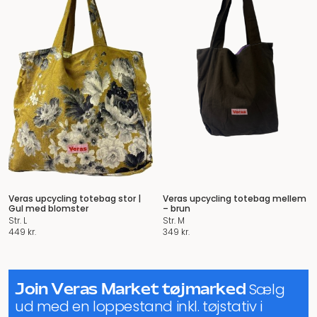
Veras upcycling totebag stor |
Veras upcycling totebag mellem
Gul med blomster
– brun
Str. L
Str. M
449
kr.
349
kr.
Join Veras Market tøjmarked
Sælg
ud med en loppestand inkl. tøjstativ i