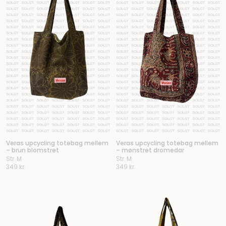
Veras upcycling totebag mellem
Veras upcycling totebag mellem
– brun blomstret
– mønstret dromedar
Str. M
Str. M
349
kr.
349
kr.