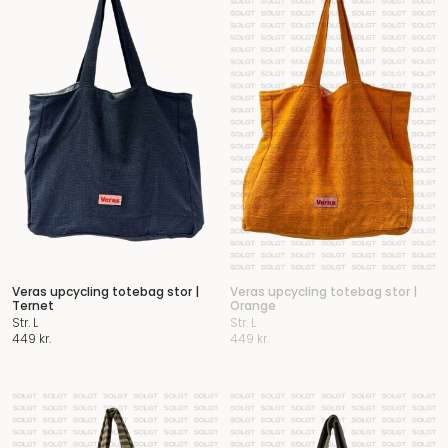
Veras upcycling totebag stor |
Veras upcycling totebag stor |
Ternet
Orange
Str. L
Str. L
449
kr.
449
kr.