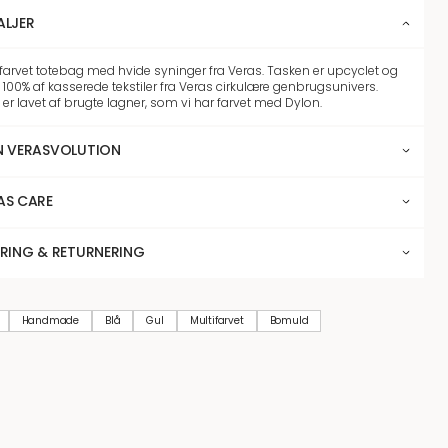
ALJER
ifarvet totebag med hvide syninger fra Veras. Tasken er upcyclet og
 100% af kasserede tekstiler fra Veras cirkulære genbrugsunivers.
 er lavet af brugte lagner, som vi har farvet med Dylon.
N VERASVOLUTION
AS CARE
ERING & RETURNERING
Handmade
Blå
Gul
Multifarvet
Bomuld