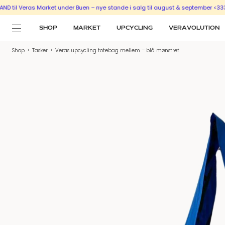
Veras Market under Buen – nye stande i salg til august & september <333
SÆLG
SHOP
MARKET
UPCYCLING
VERAVOLUTION
Shop
>
Tasker
>
Veras upcycling totebag mellem – blå mønstret