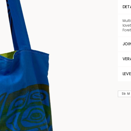
DET
Mult
lavet
Foret
JOI
VER
LEV
Str. M