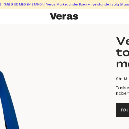
 UD MED EN STAND til Veras Market under Buen – nye stande i salg til august &
Ve
to
m
Str. M
Tasken
Køben
FØJ