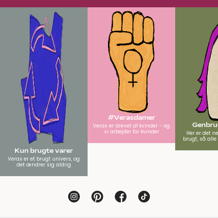
#Verasdamer
Genbrug
Veras er drevet af kvinder - og
vi arbejder for kvinder
Her er det n
brugt, så all
Kun brugte varer
Veras er et brugt univers, og
det ændrer sig aldrig