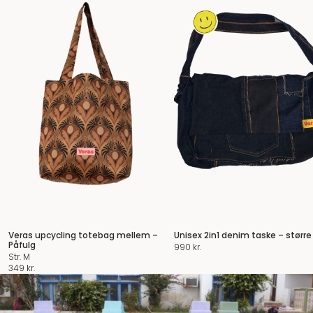
Veras upcycling totebag mellem –
Unisex 2in1 denim taske – større
Påfulg
990
kr.
Str. M
349
kr.