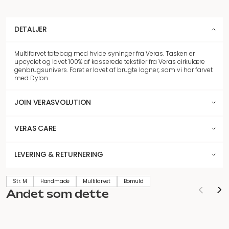
DETALJER
Multifarvet totebag med hvide syninger fra Veras. Tasken er
upcyclet og lavet 100% af kasserede tekstiler fra Veras cirkulære
genbrugsunivers. Foret er lavet af brugte lagner, som vi har farvet
med Dylon.
JOIN VERASVOLUTION
VERAS CARE
LEVERING & RETURNERING
Str. M
Handmade
Multifarvet
Bomuld
Andet som dette