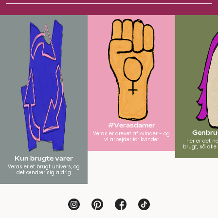
#Verasdamer
Genbrug
Veras er drevet af kvinder - og
vi arbejder for kvinder
Her er det n
brugt, så all
Kun brugte varer
Veras er et brugt univers, og
det ændrer sig aldrig