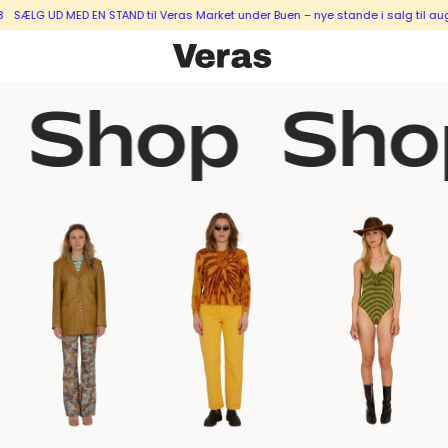
LG UD MED EN STAND til Veras Market under Buen – nye stande i salg til august
Shop
Sho