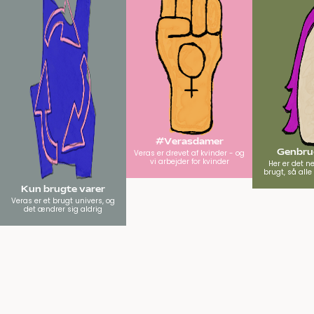
#Verasdamer
Genbrug
Veras er drevet af kvinder - og
vi arbejder for kvinder
Her er det n
brugt, så all
Kun brugte varer
Veras er et brugt univers, og
det ændrer sig aldrig