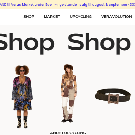
l Veras Market under Buen – nye stande i salg til august & september <333
SÆ
SHOP
MARKET
UPCYCLING
VERAVOLUTION
Shop
Shop
ANDET UPCYCLING