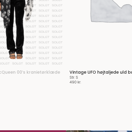
cQueen 00’s kranietørklæde
Vintage UFO højtaljede uld b
Str. S
Den
490
kr.
elige
aktuelle
pris
er:
.
990 kr..