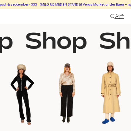
 & september <333
SÆLG UD MED EN STAND til Veras Market under Buen – nye sta
p
Shop
Sh