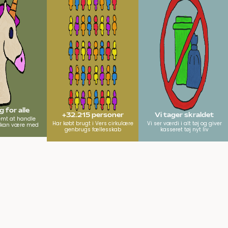
 for alle
+32.215 personer
Vi tager skraldet
emt at handle
Har købt brugt i Vers cirkulære
Vi ser værdi i alt tøj og giver
e kan være med
genbrugs fællesskab
kasseret tøj nyt liv