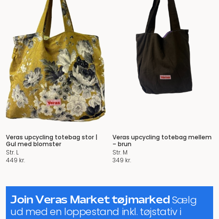
Veras upcycling totebag stor |
Veras upcycling totebag mellem
Gul med blomster
– brun
Str. L
Str. M
449
kr.
349
kr.
Join Veras Market tøjmarked
Sælg
ud med en loppestand inkl. tøjstativ i