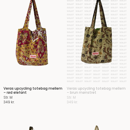
Veras upcycling totebag mellem
Veras upcycling totebag mellem
– rød elefant
– brun mønstret
Str. M
Str. M
349
kr.
349
kr.