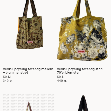
Veras upcycling totebag mellem
Veras upcycling totebag stor |
– brun mønstret
70’er blomster
Str. M
Str. L
349
kr.
449
kr.