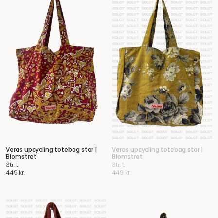
Veras upcycling totebag stor |
Veras upcycling totebag stor |
Blomstret
Blomstret
Str. L
Str. L
449
kr.
449
kr.