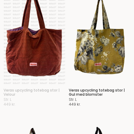
Veras upcycling totebag stor |
Veras upcycling totebag stor |
Velour
Gul med blomster
Str. L
Str. L
449
kr.
449
kr.