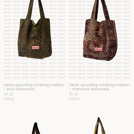
Veras upcycling totebag mellem
Veras upcycling totebag mellem
– brun blomstret
– mønstret dromedar
Str. M
Str. M
349
kr.
349
kr.