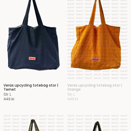
Veras upcycling totebag stor |
Veras upcycling totebag stor |
Ternet
Orange
Str. L
Str. L
449
kr.
449
kr.