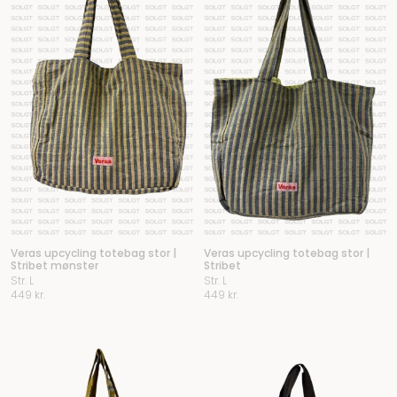
Veras upcycling totebag stor |
Veras upcycling totebag stor |
Stribet mønster
Stribet
Str. L
Str. L
449
kr.
449
kr.