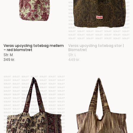
Veras upcycling totebag mellem
Veras upcycling totebag stor |
– rød blomstret
Blomstret
Str. M
Str. L
349
kr.
449
kr.