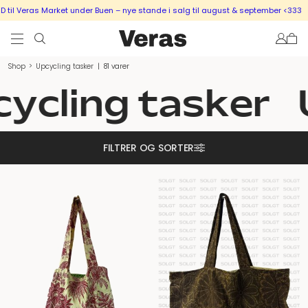
s Market under Buen – nye stande i salg til august & september <333
SÆLG UD 
Shop
>
Upcycling tasker
|
81 varer
cling tasker
Up
FILTRER OG SORTER