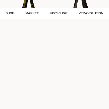
SHOP
MARKET
UPCYCLING
VERAVOLUTION
Veras upcycling totebag mellem
Veras upcycling totebag stor |
– papegøje
Brun
Str. M
Str. L
349
kr.
449
kr.
Giv et gavekort
Hjælp én der trænger
til et brugt skub i numsen <3