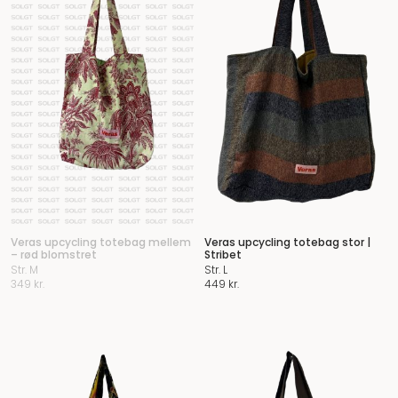
Veras upcycling totebag mellem
Veras upcycling totebag stor |
– rød blomstret
Stribet
Str. M
Str. L
349
kr.
449
kr.