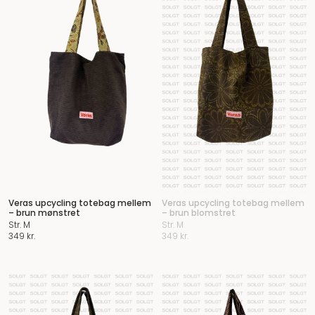
Veras upcycling totebag mellem
Veras upcycling totebag mellem
– brun mønstret
– brun blomstret
Str. M
Str. M
349
kr.
349
kr.