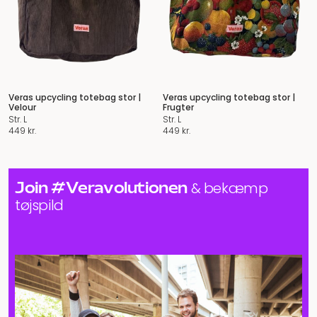
Veras upcycling totebag stor |
Veras upcycling totebag stor |
Velour
Frugter
Str. L
Str. L
449
kr.
449
kr.
Join #Veravolutionen
& bekæmp
tøjspild