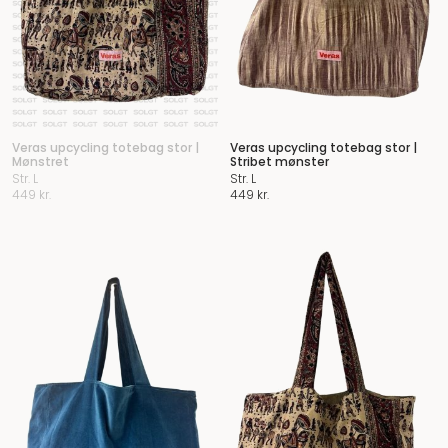
Veras upcycling totebag stor |
Veras upcycling totebag stor |
Mønstret
Stribet mønster
Str. L
Str. L
449
kr.
449
kr.