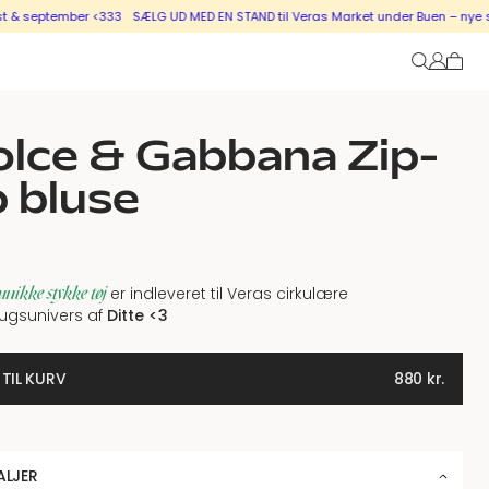
eptember <333
SÆLG UD MED EN STAND til Veras Market under Buen – nye stande 
lce & Gabbana Zip-
 bluse
unikke stykke tøj
er indleveret til Veras cirkulære
ugsunivers af
Ditte <3
 TIL KURV
880
kr.
ALJER