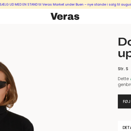
 MED EN STAND til Veras Market under Buen – nye stande i salg til august & s
Do
up
Str. S
Dette
genbr
FØJ
DET