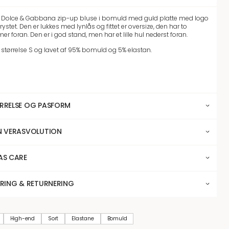
 Dolce & Gabbana zip-up bluse i bomuld med guld platte med logo
ystet. Den er lukkes med lynlås og fittet er oversize, den har to
r foran. Den er i god stand, men har et lille hul nederst foran.
r størrelse S og lavet af 95% bomuld og 5% elastan.
RRELSE OG PASFORM
N VERASVOLUTION
AS CARE
ERING & RETURNERING
High-end
Sort
Elastane
Bomuld