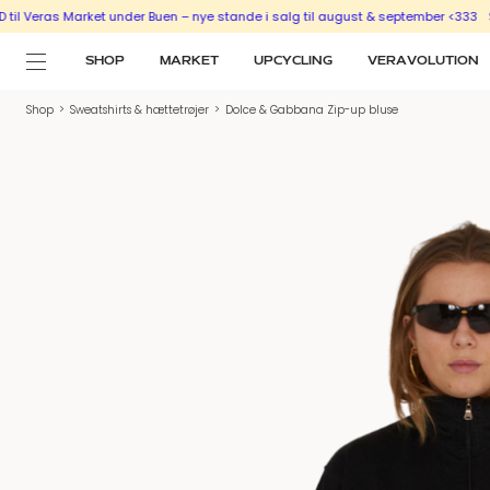
as Market under Buen – nye stande i salg til august & september <333
SÆLG UD
SHOP
MARKET
UPCYCLING
VERAVOLUTION
Shop
>
Sweatshirts & hættetrøjer
>
Dolce & Gabbana Zip-up bluse