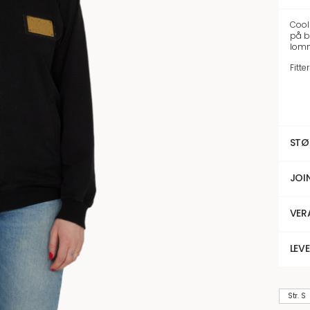
Cool
på br
lomme
Fitte
STØ
JOI
VER
LEV
Str. S