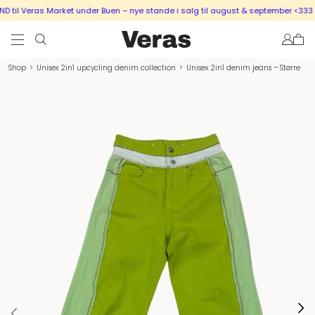
til Veras Market under Buen – nye stande i salg til august & september <333
Shop
>
Unisex 2in1 upcycling denim collection
>
Unisex 2in1 denim jeans – Større