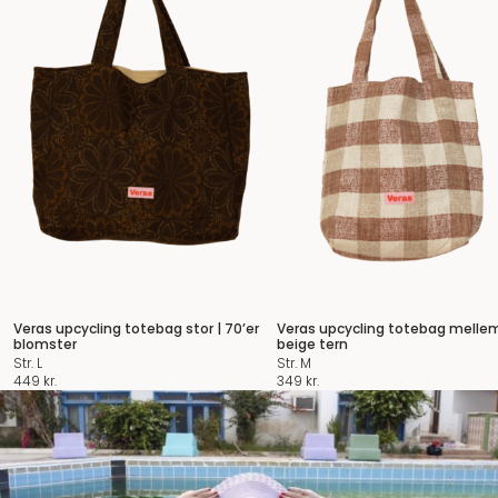
Veras upcycling totebag stor | 70’er
Veras upcycling totebag melle
blomster
beige tern
Str. L
Str. M
449
kr.
349
kr.