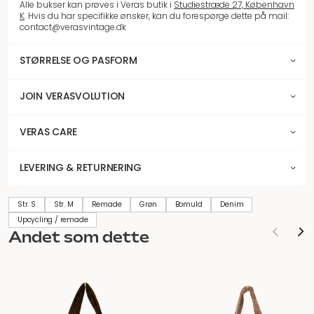
Alle bukser kan prøves i Veras butik i
Studiestræde 27, København
K
. Hvis du har specifikke ønsker, kan du forespørge dette på mail:
contact@verasvintage.dk
STØRRELSE OG PASFORM
JOIN VERASVOLUTION
VERAS CARE
LEVERING & RETURNERING
Str. S
Str. M
Remade
Grøn
Bomuld
Denim
Upcycling / remade
Andet som dette