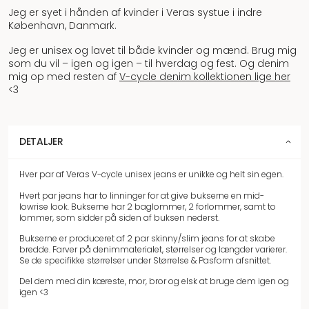
Jeg er syet i hånden af kvinder i Veras systue i indre
København, Danmark.
Jeg er unisex og lavet til både kvinder og mænd. Brug mig
som du vil – igen og igen – til hverdag og fest. Og denim
mig op med resten af
V-cycle denim kollektionen lige her
<3
DETALJER
Hver par af Veras V-cycle unisex jeans er unikke og helt sin egen.
Hvert par jeans har to linninger for at give bukserne en mid-
lowrise look. Bukserne har 2 baglommer, 2 forlommer, samt to
lommer, som sidder på siden af buksen nederst.
Bukserne er produceret af 2 par skinny/slim jeans for at skabe
bredde. Farver på denimmaterialet, størrelser og længder varierer.
Se de specifikke størrelser under Størrelse & Pasform afsnittet.
Del dem med din kæreste, mor, bror og elsk at bruge dem igen og
igen <3