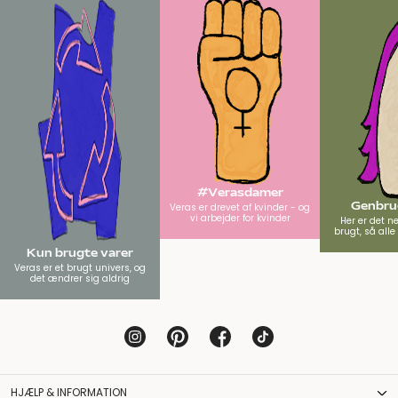
#Verasdamer
Genbrug
Veras er drevet af kvinder - og
vi arbejder for kvinder
Her er det n
brugt, så all
Kun brugte varer
Veras er et brugt univers, og
det ændrer sig aldrig
HJÆLP & INFORMATION