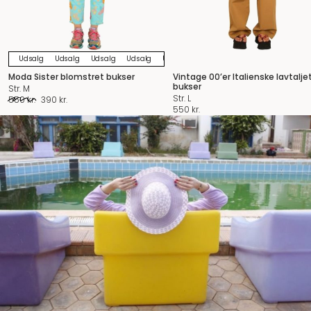
Udsalg
Udsalg
Udsalg
Udsalg
Udsalg
Udsalg
Udsalg
Udsalg
U
Moda Sister blomstret bukser
Vintage 00’er Italienske lavtalje
bukser
Str. M
Str. L
Den
Den
550
kr.
390
kr.
550
kr.
oprindelige
aktuelle
pris
pris
var:
er:
550 kr..
390 kr..