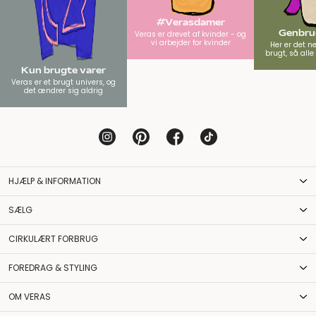
#Verasdamer
Genbrug
Veras er drevet af kvinder - og
vi arbejder for kvinder
Her er det n
brugt, så all
Kun brugte varer
Veras er et brugt univers, og
det ændrer sig aldrig
HJÆLP & INFORMATION
SÆLG
CIRKULÆRT FORBRUG
FOREDRAG & STYLING
OM VERAS