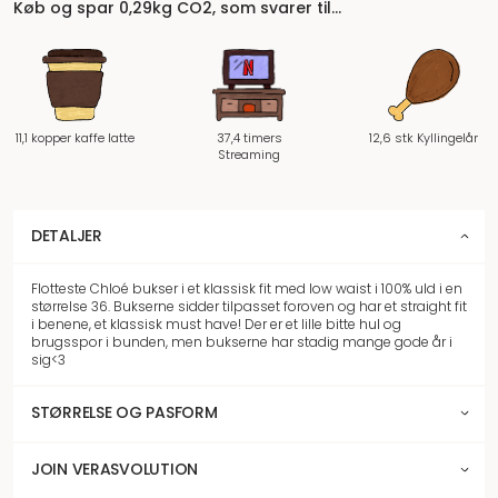
Køb og spar 0,29kg CO2, som svarer til…
11,1 kopper kaffe latte
37,4 timers
12,6 stk Kyllingelår
Streaming
DETALJER
Flotteste Chloé bukser i et klassisk fit med low waist i 100% uld i en
størrelse 36. Bukserne sidder tilpasset foroven og har et straight fit
i benene, et klassisk must have! Der er et lille bitte hul og
brugsspor i bunden, men bukserne har stadig mange gode år i
sig<3
STØRRELSE OG PASFORM
JOIN VERASVOLUTION