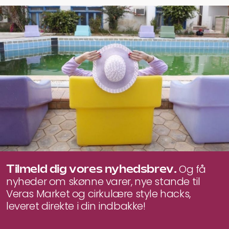
oprindelige
aktuelle
pris
pris
var:
er:
390 kr..
350 kr..
Tilmeld dig vores nyhedsbrev.
Og få
nyheder om skønne varer, nye stande til
Veras Market og cirkulære style hacks,
leveret direkte i din indbakke!