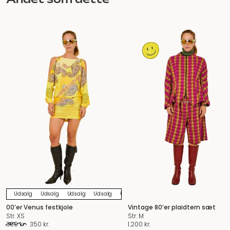
Udsalg
Udsalg
Udsalg
Udsalg
Udsalg
Udsalg
Udsalg
Udsalg
U
00’er Venus festkjole
Vintage 80’er plaidtern sæt
Str. XS
Str. M
Den
Den
390
kr.
350
kr.
1.200
kr.