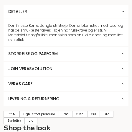
DETALJER
Den fineste Kenzo Jungle striktrøje. Den er blomstret med roser og
har de smukkeste farver. Trøjen har rullekrave og er str. M.
Materialet fremgår ikke, men føles som en uld blandning med lidt
syntetisk i.
STØRRELSE OG PASFORM
JOIN VERASVOLUTION
VERAS CARE
LEVERING & RETURNERING
Str. M
High-street premium
Rød
Grøn
Gul
Lilla
Syntetisk
Uld
Shop the look