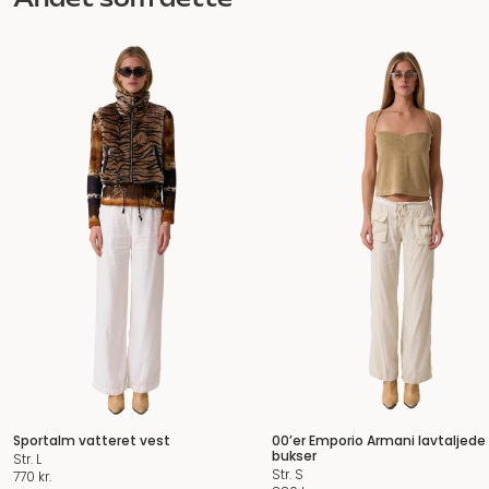
Sportalm vatteret vest
00’er Emporio Armani lavtaljede
bukser
Str. L
Str. S
770
kr.