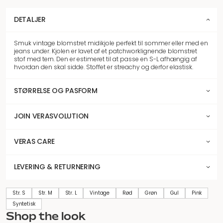
DETALJER
Smuk vintage blomstret midikjole perfekt til sommer eller med en
jeans under. Kjolen er lavet af et patchworklignende blomstret
stof med tern. Den er estimeret til at passe en S-L afhængig af
hvordan den skal sidde. Stoffet er streachy og derfor elastisk.
STØRRELSE OG PASFORM
JOIN VERASVOLUTION
VERAS CARE
LEVERING & RETURNERING
Str. S
Str. M
Str. L
Vintage
Rød
Grøn
Gul
Pink
Syntetisk
Shop the look