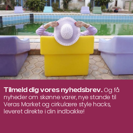
pris
pris
var:
er:
490 kr..
330 kr..
Tilmeld dig vores nyhedsbrev.
Og få
nyheder om skønne varer, nye stande til
Veras Market og cirkulære style hacks,
leveret direkte i din indbakke!