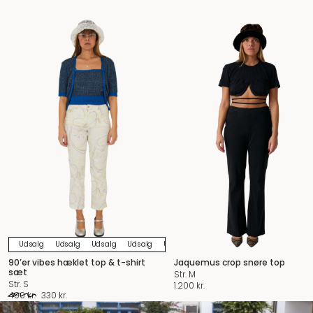
Udsalg
Udsalg
Udsalg
Udsalg
Udsalg
Udsalg
Udsalg
Udsalg
U
90’er vibes hæklet top & t-shirt
Jaquemus crop snøre top
sæt
Str. M
Str. S
1.200
kr.
Den
Den
490
kr.
330
kr.
oprindelige
aktuelle