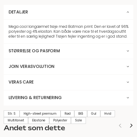
DETALJER
Mega cool langærmet trøje med Batman print. Den er lavet af 96%
polyester og 4% elastan. Kan både være nice til et hverdagsoutfit
eller til en særlig lejlighed! Trøjen fejler ingenting og er i god stand.
STØRRELSE OG PASFORM
JOIN VERASVOLUTION
VERAS CARE
LEVERING & RETURNERING
Str. S
High-street premium
Rød
Blå
Gul
Hvid
Multifarvet
Elastane
Polyester
Sale
Andet som dette