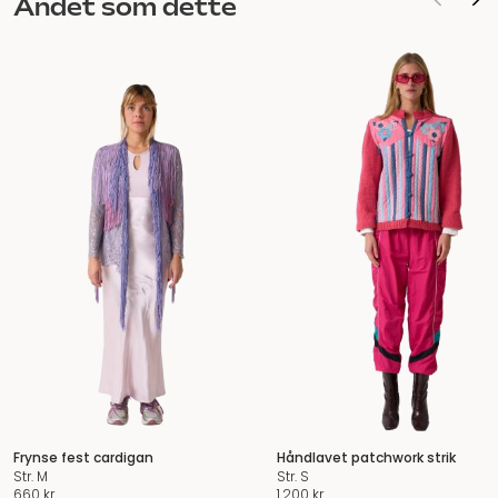
Andet som dette
Frynse fest cardigan
Håndlavet patchwork strik
Str. M
Str. S
660
kr.
1.200
kr.