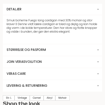
DETALJER
Smuk boheme Fuego lang cardigan med 30% mohair og stor
krave<3 Denne vildt lækre cardigan er blød og dejlig og kan holde
dig varm i de kolde temperaturer. Den har store og flotte knapper
og vidde i bunden, der gør den ekstra elegant.
STØRRELSE OG PASFORM
JOIN VERASVOLUTION
VERAS CARE
LEVERING & RETURNERING
Str. L
Vintage
Camel
Akryl
Mohair
Shop the look