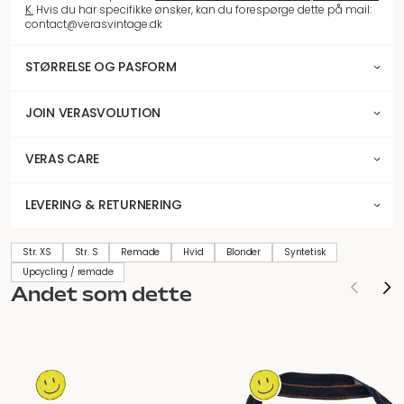
K.
Hvis du har specifikke ønsker, kan du forespørge dette på mail:
contact@verasvintage.dk
STØRRELSE OG PASFORM
JOIN VERASVOLUTION
VERAS CARE
LEVERING & RETURNERING
Str. XS
Str. S
Remade
Hvid
Blonder
Syntetisk
Upcycling / remade
Andet som dette