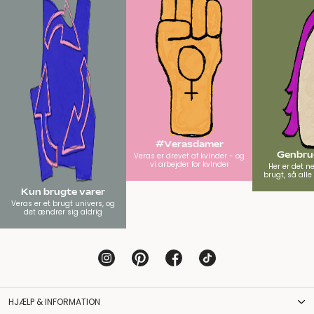
#Verasdamer
Genbrug
Veras er drevet af kvinder - og
vi arbejder for kvinder
Her er det n
brugt, så all
Kun brugte varer
Veras er et brugt univers, og
det ændrer sig aldrig
HJÆLP & INFORMATION