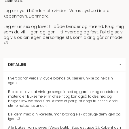
fælleskab.
Jeg er syet i hånden af kvinder i Veras systue i indre
København, Danmark.
Jeg er unisex og lavet til både kvinder og mænd. Brug mig
som du vil – igen og igen – til hverdag og fest. Føl dig selv
og vis os din egen personlige stil, som aldrig går af mode
<3
DETALJER
Hvert par af Veras V-cycle blonde bukser er unikke og helt sin
egen.
Bukser er lavet af vintage sengelinned og gardiner og deadstock
materialer. Bukserne er midrise fit og kan også foldes ned og
bruges low waisted. Smukt med et par g-strengs trusser eller de
større hotpants under!
Del dem med din kæreste, mor, bror og elsk at bruge dem igen og
igen <3
Alle bukser kan prøves i
Veras butik i Studiestræde 27, København