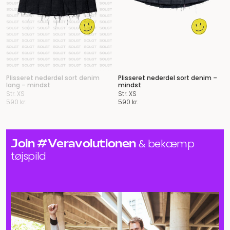
Plisseret nederdel sort denim
Plisseret nederdel sort denim –
lang – mindst
mindst
Str. XS
Str. XS
590
kr.
590
kr.
Join #Veravolutionen
& bekæmp
tøjspild