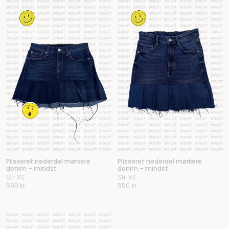
Plisseret nederdel mørkere
Plisseret nederdel mørkere
denim – mindst
denim – mindst
Str. XS
Str. XS
590
kr.
550
kr.