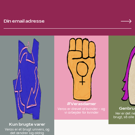
#Verasdamer
Genbrug
Veras er drevet af kvinder - og
vi arbejder for kvinder
Her er det n
brugt, så all
Kun brugte varer
Veras er et brugt univers, og
det ændrer sig aldrig