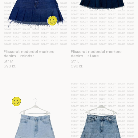
Plisseret nederdel mørkere
Plisseret nederdel mørkere
denim – mindst
denim – større
Str. M
Str. L
590
kr.
590
kr.