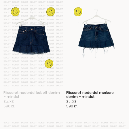
Plisseret nederdel kobolt denim
Plisseret nederdel mørkere
– mindst
denim – mindst
Str. XS
Str. XS
590
kr.
590
kr.