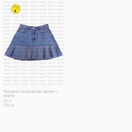
Plisseret nederdel lys denim –
større
Str. L
590
kr.