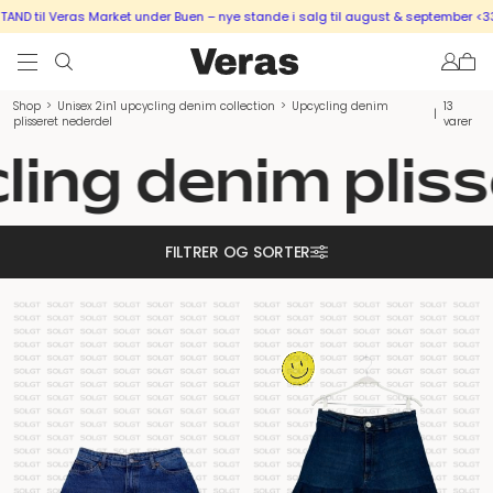
til Veras Market under Buen – nye stande i salg til august & september <333
Shop
>
Unisex 2in1 upcycling denim collection
>
Upcycling denim
13
|
plisseret nederdel
varer
ng denim plisse
FILTRER OG SORTER