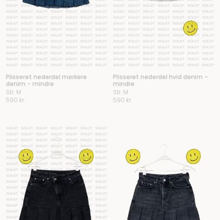
Plisseret nederdel mørkere
Plisseret nederdel hvid denim –
denim – mindre
mindre
Str. M
Str. M
590
kr.
590
kr.