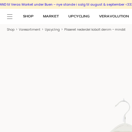
Veras Market under Buen – nye stande i salg til august & september <333
SÆLG
SHOP
MARKET
UPCYCLING
VERAVOLUTION
Shop
>
Varesortiment
>
Upcycling
>
Plisseret nederdel kobolt denim – mindst