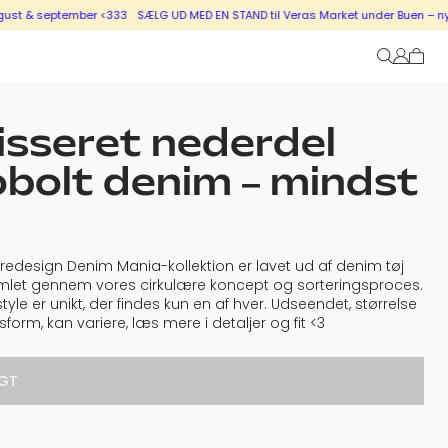
 september <333
SÆLG UD MED EN STAND til Veras Market under Buen – nye stand
isseret nederdel
bolt denim – mindst
redesign Denim Mania-kollektion er lavet ud af denim tøj
mlet gennem vores cirkulære koncept og sorteringsproces.
style er unikt, der findes kun en af hver. Udseendet, størrelse
form, kan variere, læs mere i detaljer og fit <3
GT