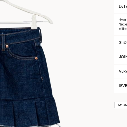
DET
Hver 
Nede
bill
STØ
JOI
VER
LEV
Str. XS