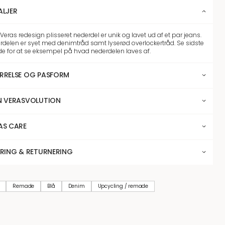
ALJER
Veras redesign plisseret nederdel er unik og lavet ud af et par jeans.
rdelen er syet med denimtråd samt lyserød overlockertråd. Se sidste
ede for at se eksempel på hvad nederdelen laves af.
RRELSE OG PASFORM
N VERASVOLUTION
AS CARE
ERING & RETURNERING
Remade
Blå
Denim
Upcycling / remade