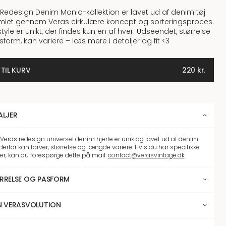
Redesign Denim Mania-kollektion er lavet ud af denim tøj
mlet gennem Veras cirkulære koncept og sorteringsproces.
style er unikt, der findes kun en af hver. Udseendet, størrelse
form, kan variere – læs mere i detaljer og fit <3
 TIL KURV
220
kr.
ALJER
 Veras redesign universel denim hjerte er unik og lavet ud af denim
 derfor kan farver, størrelse og længde variere. Hvis du har specifikke
er, kan du forespørge dette på mail:
contact@verasvintage.dk
RRELSE OG PASFORM
N VERASVOLUTION