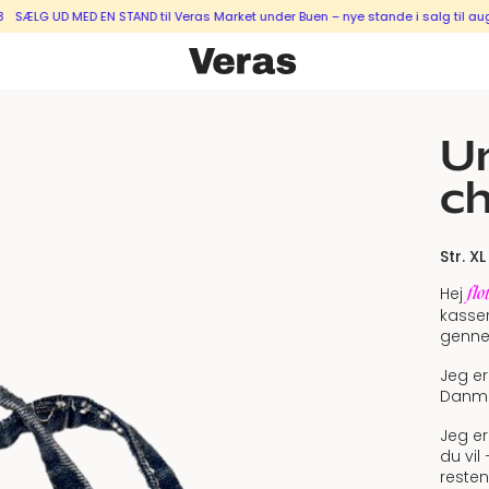
ÆLG UD MED EN STAND til Veras Market under Buen – nye stande i salg til augu
Un
ch
Str. XL
flo
Hej
kasser
genne
Jeg er
Danma
Jeg er
du vil
resten