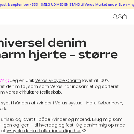
st & september <333
SÆLG UD MED EN STAND til Veras Market under Buen – nye s
iversel denim
arm hjerte – større
tte <3
Jeg en unik
Veras V-cycle Charm
lavet af 100%
et denim tøj, som som Veras har indsamlet og sorteret
m vores cirkulære fælleskab.
 syet i hånden af kvinder i Veras systue i indre København,
rk.
 unisex og lavet til både kvinder og mænd. Brug mig som
 – igen og igen – til hverdag og fest. Og denim mig op med
 af
V-cycle denim kollektionen lige her
<3