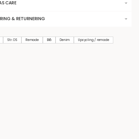
AS CARE
ERING & RETURNERING
Str. OS
Remade
Blå
Denim
Upcycling / remade