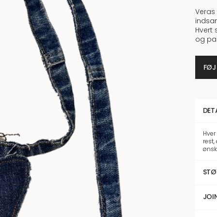
Veras 
indsa
Hvert 
og pas
FØJ
DET
Hver
rest,
ønsk
STØ
JOI