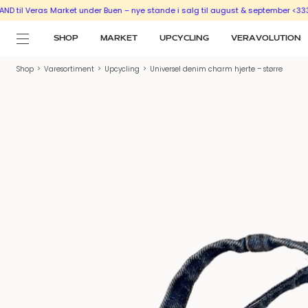
il Veras Market under Buen – nye stande i salg til august & september <333
S
SHOP
MARKET
UPCYCLING
VERAVOLUTION
Shop
>
Varesortiment
>
Upcycling
>
Universel denim charm hjerte – større