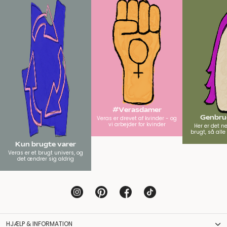
#Verasdamer
Genbrug
Veras er drevet af kvinder - og
vi arbejder for kvinder
Her er det n
brugt, så all
Kun brugte varer
Veras er et brugt univers, og
det ændrer sig aldrig
HJÆLP & INFORMATION