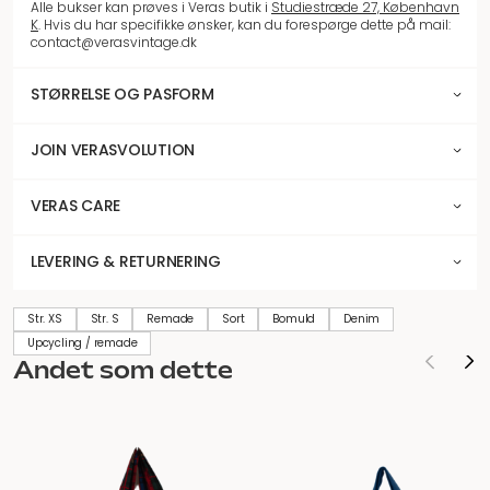
Alle bukser kan prøves i Veras butik i
Studiestræde 27, København
K
. Hvis du har specifikke ønsker, kan du forespørge dette på mail:
contact@verasvintage.dk
STØRRELSE OG PASFORM
JOIN VERASVOLUTION
VERAS CARE
LEVERING & RETURNERING
Str. XS
Str. S
Remade
Sort
Bomuld
Denim
Upcycling / remade
Andet som dette