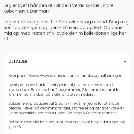
Jeg er syet i hånden af kvinder i Veras systue i indre
København, Danmark.
Jeg er unisex og lavet til både kvinder og mænd. Brug mig
som du vil – igen og igen – til hverdag og fest. Og denim
mig op med resten af
V-cycle denim kollektionen lige her
<3
DETALJER
Hver par af Veras V-cycle unisex jeans er unikke og helt sin egen.
Hvert par jeans har to linninger for at give bukserne en mid-
lowrise look. Bukserne har 2 baglommer, 2 forlommer, samt to
lommer, som sidder på siden af buksen nederst.
Bukserne er produceret af 2 par skinny/slim jeans for at skabe
bredde. Farver på denimmaterialet, størrelser og længder varierer.
Se de specifikke størrelser under Størrelse & Pasform afsnittet.
Del dem med din kæreste, mor, bror og elsk at bruge dem igen og
igen <3