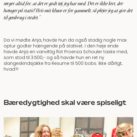
sørger altid for, at det er godt tøj, jeg har med. Det er ikke lort, der
hænger på stativ! Hvis mit kluns er for gammelt, så plejer jeg at give det
til genbrug i stedet.”
Da vi mødte Anja, havde hun da også stadig nogle max
optur godter hængende på stativet. I den høje ende
havde Anja en vanvittig flot Proenza Schouler taske med,
som stod til 3.500,- og så havde hun en ret ny
slangeskindsjakke fra Resume til 500 bobs. Ikke dårligt,
hvad?!
Bæredygtighed skal være spiseligt