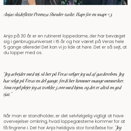
Anjas skideflotte Proenza Shouler-taske. Haps for en snaps <3
Anja på 30 år er en rutineret loppedame, der har bevæget
sig i genbrugsuniverset i 15 år og har været på Veras hele
5 gange allerede! Det kan vi jo lide at høre. Det er så sejt, at
du lopper med os.
"Jeg arbejder med tøj, så her på Veras sælger jeg ud af garderoben. Jeg
har solgt på Veras en del gange, fordi her kommer mange mennesker.
Som regel plejer jeg at trække 5.000 med hjem, og det er altså en god
sjat.”
Når man er standholder, er det selvfølgelig vigtigt at have
overvejelser omkring, hvad loppegæsterne kommer for at
"Jeg
få fingrene i. Det har Anja heldigvis stor forståelse for: