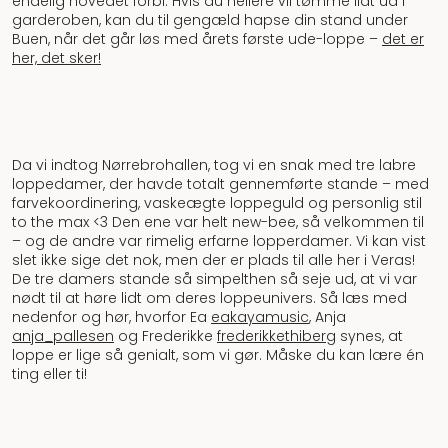
endelig hovedet forbi. Hvis du hellere vil tømme lidt ud i
garderoben, kan du til gengæld hapse din stand under
Buen, når det går løs med årets første ude-loppe –
det er
her, det sker!
Da vi indtog Nørrebrohallen, tog vi en snak med tre labre
loppedamer, der havde totalt gennemførte stande – med
farvekoordinering, vaskeægte loppeguld og personlig stil
to the max <3 Den ene var helt new-bee, så velkommen til
– og de andre var rimelig erfarne lopperdamer. Vi kan vist
slet ikke sige det nok, men der er plads til alle her i Veras!
De tre damers stande så simpelthen så seje ud, at vi var
nødt til at høre lidt om deres loppeunivers. Så læs med
nedenfor og hør, hvorfor Ea
eakayamusic
, Anja
anja_pallesen
og Frederikke
frederikkethiberg
synes, at
loppe er lige så genialt, som vi gør. Måske du kan lære én
ting eller ti!