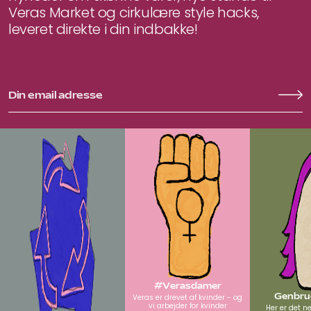
Veras Market og cirkulære style hacks,
leveret direkte i din indbakke!
#Verasdamer
Genbrug
Veras er drevet af kvinder - og
vi arbejder for kvinder
Her er det n