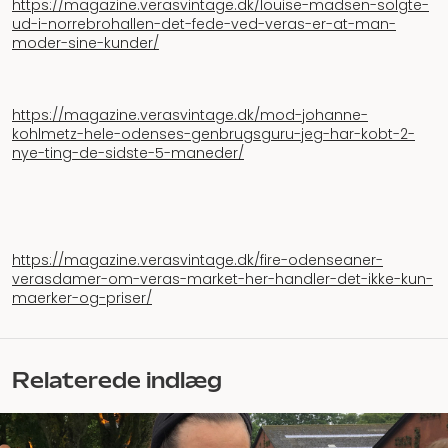
https://magazine.verasvintage.dk/louise-madsen-solgte-
ud-i-norrebrohallen-det-fede-ved-veras-er-at-man-
moder-sine-kunder/
https://magazine.verasvintage.dk/mod-johanne-
kohlmetz-hele-odenses-genbrugsguru-jeg-har-kobt-2-
nye-ting-de-sidste-5-maneder/
https://magazine.verasvintage.dk/fire-odenseaner-
verasdamer-om-veras-market-her-handler-det-ikke-kun-
maerker-og-priser/
Relaterede indlæg