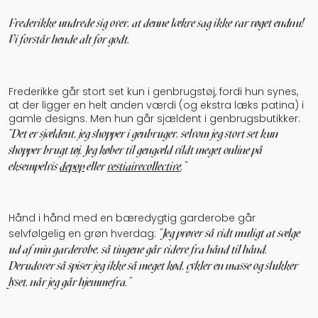
Frederikke undrede sig over, at denne lækre sag ikke var røget endnu!
Vi forstår hende alt for godt.
Frederikke går stort set kun i genbrugstøj, fordi hun synes,
at der ligger en helt anden værdi (og ekstra læks patina) i
gamle designs. Men hun går sjældent i genbrugsbutikker:
"Det er sjældent, jeg shopper i genbruger, selvom jeg stort set kun
shopper brugt tøj. Jeg køber til gengæld vildt meget online på
eksempelvis
depop
eller
vestiairecollective
.”
Hånd i hånd med en bæredygtig garderobe går
"Jeg prøver så vidt muligt at sælge
selvfølgelig en grøn hverdag:
ud af min garderobe, så tingene går videre fra hånd til hånd.
Derudover så spiser jeg ikke så meget kød, cykler en masse og slukker
lyset, når jeg går hjemmefra.”