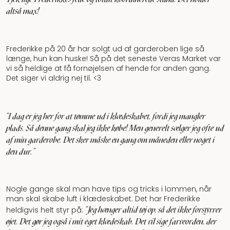
altså max!
Frederikke på 20 år har solgt ud af garderoben lige så
længe, hun kan huske! Så på det seneste Veras Market var
vi så heldige at få fornøjelsen af hende for anden gang.
Det siger vi aldrig nej til. <3
"I dag er jeg her for at tømme ud i klædeskabet, fordi jeg mangler
plads. Så denne gang skal jeg ikke købe! Men generelt sælger jeg ofte ud
af min garderobe. Det sker måske en gang om måneden eller noget i
den dur.”
Nogle gange skal man have tips og tricks i lommen, når
man skal skabe luft i klædeskabet. Det har Frederikke
"Jeg hænger altid tøj op, så det ikke forstyrrer
heldigvis helt styr på:
øjet. Det gør jeg også i mit eget klædeskab. Det vil sige farveorden, der