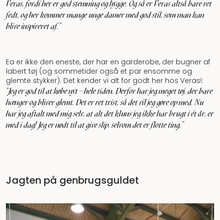
Veras, fordi her er god stemning og hygge. Og så er Veras altså bare ret
fedt, og her kommer mange unge damer med god stil, som man kan
blive inspireret af.”
Ea er ikke den eneste, der har en garderobe, der bugner af
labert tøj (og sommetider også et par ensomme og
glemte stykker). Det kender vi alt for godt her hos Veras!:
"Jeg er god til at købe nyt – hele tiden. Derfor har jeg meget tøj, der bare
hænger og bliver glemt. Det er ret trist, så det vil jeg gøre op med. Nu
har jeg aftalt med mig selv, at alt det kluns jeg ikke har brugt i ét år, er
med i dag! Jeg er nødt til at give slip, selvom det er flotte ting.”
Jagten på genbrugsguldet