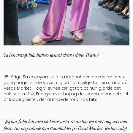
Ea i en trendy lilla buksesag med ekstra shine. Wauw!
25-årige Ea
eakayamusic
fra København havde for første
gang nogensinde vovet sig ud i at sælge tøj i en stand på
Veras Market – og vi synes ærligt talt, at hun gjorde det
helt sublimt! <3 Energien var høj og det samme var antallet
af loppegæster, der dumpede forbi Eas biks.
"Jeg har fulgt lidt med på Veras insta, så nu har jeg vovet mig ud i min
første tur nogensinde som standholder på Veras Market. Jeg har valgt