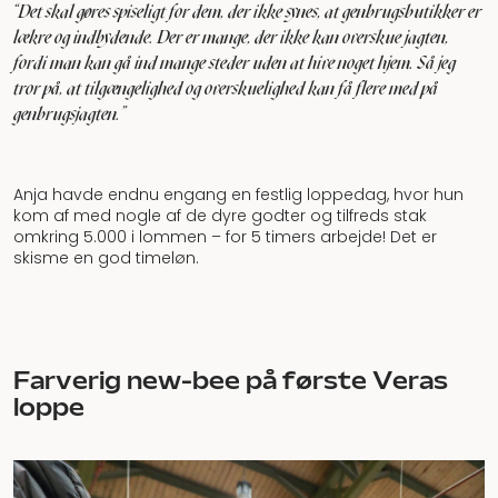
"Det skal gøres spiseligt for dem, der ikke synes, at genbrugsbutikker er
lækre og indbydende. Der er mange, der ikke kan overskue jagten,
fordi man kan gå ind mange steder uden at hive noget hjem. Så jeg
tror på, at tilgængelighed og overskuelighed kan få flere med på
genbrugsjagten.”
Anja havde endnu engang en festlig loppedag, hvor hun
kom af med nogle af de dyre godter og tilfreds stak
omkring 5.000 i lommen – for 5 timers arbejde! Det er
skisme en god timeløn.
Farverig new-bee på første Veras
loppe