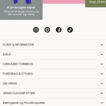
brugt, så all
Kun brugte varer
Veras er et brugt univers, og
det ændrer sig aldrig
HJÆLP & INFORMATION
SÆLG
CIRKULÆRT FORBRUG
FOREDRAG & STYLING
OM VERAS
VERAS FLAGSHIP STORE
Betingelser og Privatlivspolitik