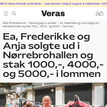
s Market under Buen – nye stande i salg til august & september <333
SÆLG UD 
Mød #Verasdamer
>
Genbrugsguru profiler
>
Ea, Frederikke og Anja solgte ud i
Nørrebrohallen og stak 1000,-, 4000,- og 5000,- i lommen
Ea, Frederikke og
Anja solgte ud i
Nørrebrohallen og
stak 1000,-, 4000,-
og 5000,- i lommen