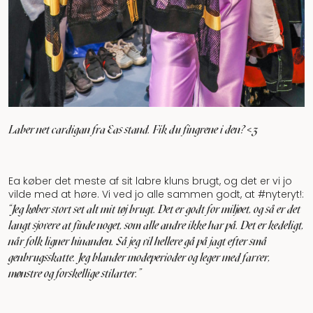
Laber net cardigan fra Eas stand. Fik du fingrene i den? <3
Ea køber det meste af sit labre kluns brugt, og det er vi jo
vilde med at høre. Vi ved jo alle sammen godt, at #nyteryt!:
"Jeg køber stort set alt mit tøj brugt. Det er godt for miljøet, og så er det
langt sjovere at finde noget, som alle andre ikke har på. Det er kedeligt,
når folk ligner hinanden. Så jeg vil hellere gå på jagt efter små
genbrugsskatte. Jeg blander modeperioder og leger med farver,
mønstre og forskellige stilarter.”