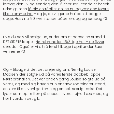
lørdag den 15. og søndag den 16. februar. Stande er heeelt
udsolgt, men
få din entrébillet online nu og vær den første
til at komme ind
– og jo, du vil gerne ha’ den til begge
dage. Husk nu, 90 nye stande både lørdag og søndag <3
Hvis du selv vil sælge ud, er det om at hapse en stand til
DET SIDSTE loppe i
Nørrebrohallen 15/3 lige her – de flyver
derudaf
. Også er vi altså først tilbage i april under Buen
vennerne <3
Og – tilbage til det det drejer sig om. Nemlig Louise
Madsen, der solgte ud på vores første dobbelt-loppe i
Nørrebrohallen. Det var anden gang Louise solgte ud på
Veras, og med sig havde hun en farvekoordineret stand,
en kurv til prisvenlige items og en helt særlig taske. Det
lyder som opskriften på succes i vores øjne! Læs med, og
hør hvordan det gik,