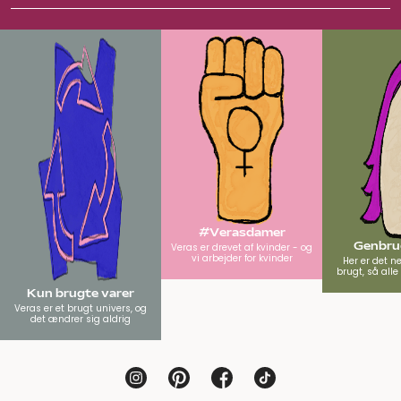
#Verasdamer
Genbrug
Veras er drevet af kvinder - og
vi arbejder for kvinder
Her er det n
brugt, så all
Kun brugte varer
Veras er et brugt univers, og
det ændrer sig aldrig