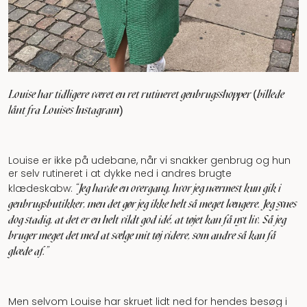
Louise har tidligere været en ret rutineret genbrugsshopper (billede
lånt fra Louises Instagram)
Louise er ikke på udebane, når vi snakker genbrug og hun
er selv rutineret i at dykke ned i andres brugte
"Jeg havde en overgang, hvor jeg nærmest kun gik i
klædeskabw:
genbrugsbutikker, men det gør jeg ikke helt så meget længere. Jeg synes
dog stadig, at det er en helt vildt god idé, at tøjet kan få nyt liv. Så jeg
bruger meget det med at sælge mit tøj videre, som andre så kan få
glæde af.”
Men selvom Louise har skruet lidt ned for hendes besøg i