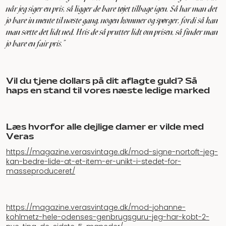
når jeg siger en pris, så ligger de bare tøjet tilbage igen. Så har man det
jo bare in mente til næste gang, nogen kommer og spørger, fordi så kan
man sætte det lidt ned. Hvis de så prutter lidt om prisen, så finder man
jo bare en fair pris.”
Vil du tjene dollars på dit aflagte guld? Så
haps en stand til vores næste ledige marked
Læs hvorfor alle dejlige damer er vilde med
Veras
https://magazine.verasvintage.dk/mod-signe-nortoft-jeg-
kan-bedre-lide-at-et-item-er-unikt-i-stedet-for-
masseproduceret/
https://magazine.verasvintage.dk/mod-johanne-
kohlmetz-hele-odenses-genbrugsguru-jeg-har-kobt-2-