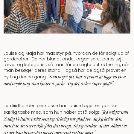
Louise og Maja har max styr på, hvordan de får solgt ud af
garderoben. De har blandt andet organiseret deres tøj i
farver og kategorier, så man får en ægte butiks feeling, når
man besøger deres stand – også har de også prøvet en
"Som noget nyt, har vi prøvet at ligge en pose
ny ting denne gang:
med nogle ting, som koster 0-30 kr.. Og det virker super godt!”
I en liiidt anden prisklasse har Louise taget en ganske
"Jeg sælger min
særlig taske med, som hun håber at få solgt:
Zadig Voltaire taske som jeg virkelig var glad for, da jeg købte den,
men har desværre ikke fået den brugt. Så jeg tænkte, at der sikkert er
en der kan bruge den meget mere end jeg har gjort.”