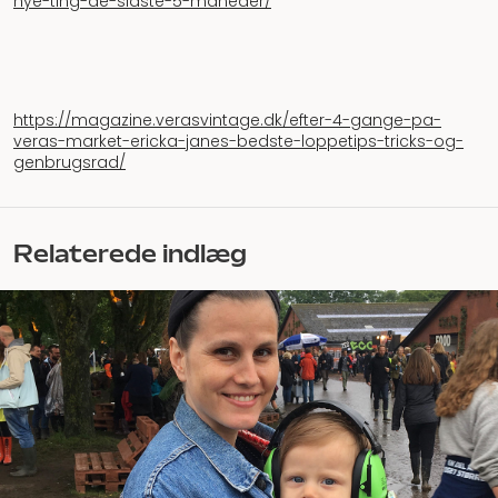
nye-ting-de-sidste-5-maneder/
https://magazine.verasvintage.dk/efter-4-gange-pa-
veras-market-ericka-janes-bedste-loppetips-tricks-og-
genbrugsrad/
Relaterede indlæg