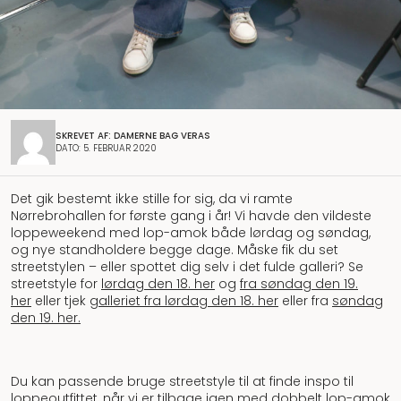
SKREVET AF: DAMERNE BAG VERAS
DATO: 5. FEBRUAR 2020
Det gik bestemt ikke stille for sig, da vi ramte
Nørrebrohallen for første gang i år! Vi havde den vildeste
loppeweekend med lop-amok både lørdag og søndag,
og nye standholdere begge dage. Måske fik du set
streetstylen – eller spottet dig selv i det fulde galleri? Se
streetstyle for
lørdag den 18. her
og
fra søndag den 19.
her
eller tjek
galleriet fra lørdag den 18. her
eller fra
søndag
den 19. her.
Du kan passende bruge streetstyle til at finde inspo til
loppeoutfittet, når vi er tilbage igen med dobbelt lop-amok