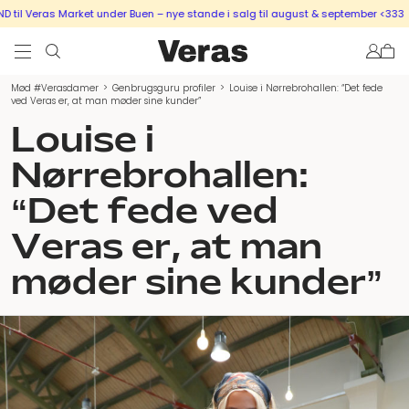
as Market under Buen – nye stande i salg til august & september <333
SÆLG UD
Mød #Verasdamer
>
Genbrugsguru profiler
>
Louise i Nørrebrohallen: “Det fede
ved Veras er, at man møder sine kunder”
Louise i
Nørrebrohallen:
“Det fede ved
Veras er, at man
møder sine kunder”