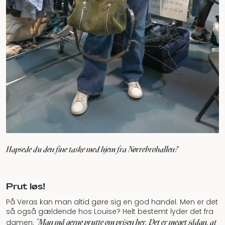
Hapsede du den fine taske med hjem fra Nørrebrohallen?
Prut løs!
På Veras kan man altid gøre sig en god handel. Men er det
så også gældende hos Louise? Helt bestemt lyder det fra
"Man må gerne prutte om prisen her. Det er meget sådan, at
damen: