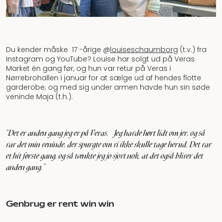
Du kender måske 17 -årige @
louiseschaumborg
(t.v.) fra
Instagram og YouTube? Louise har solgt ud på Veras
Market én gang før, og hun var retur på Veras i
Nørrebrohallen i januar for at sælge ud af hendes flotte
garderobe; og med sig under armen havde hun sin søde
veninde Maja (t.h.).
"Det er anden gang jeg er på Veras. Jeg havde hørt lidt om jer, og så
var det min veninde, der spurgte om vi ikke skulle tage herud. Det var
et hit første gang, og så tænkte jeg jo sjovt nok, at det også bliver det
anden gang.”
Genbrug er rent win win