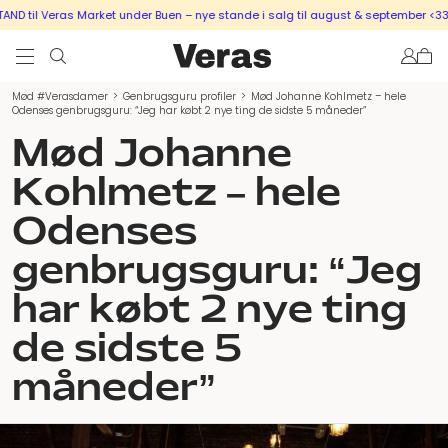
ras Market under Buen – nye stande i salg til august & september <333
SÆLG U
Mød #Verasdamer
>
Genbrugsguru profiler
>
Mød Johanne Kohlmetz – hele
Odenses genbrugsguru: “Jeg har købt 2 nye ting de sidste 5 måneder”
Mød Johanne
Kohlmetz – hele
Odenses
genbrugsguru: “Jeg
har købt 2 nye ting
de sidste 5
måneder”