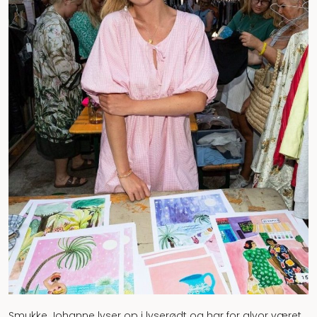
Smukke Johanne lyser op i lyserødt og har for alvor været