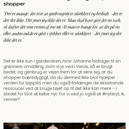
shopper
"Der er mange, der tror at genbrugstøj er ulækkert og beskidt – det er
det slet ikke. Det synes jeg ikke det er. Man skal bare give det en vask,
så dufter det som resten af ens tøj. At man er bange for, at det på en
eller anden måde er gået i stykker eller er ulækkert – det synes jeg slet
ikke det er.”
Det er ikke kun i garderoben, hvor Johanne bidrager til en
grønnere omstilling. Som vi jo ved i Veras, så er brugt
bedst, og genbrug er vejen frem for at sikre sig, at du
shopper bæredygtigt, da du dermed ikke blot hjælper
verden for tøjspild, men du også forlænger de eksistrende
ressoucer ved at bruge tøjet op til det ikke kan mere – i
stedet for blot at købe nyt. For vi ved jo også at #nyteryt, ik,
venner?