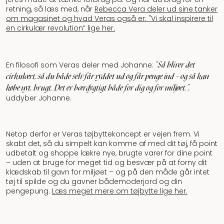
retning, så læs med, når
Rebecca Vera deler ud sine tanker
om magasinet og hvad Veras også er: "Vi skal inspirere til
en cirkulær revolution” lige her.
"Så bliver det
En filosofi som Veras deler med Johanne:
cirkulært, så du både selv får ryddet ud og får penge ind – og så kan
købe nyt, brugt. Det er bærdygtigt både for dig og for miljøet.”,
uddyber Johanne.
Netop derfor er Veras tøjbyttekoncept er vejen frem. Vi
skabt det, så du simpelt kan komme af med dit tøj, få point
udbetalt og shoppe lækre nye, brugte varer for dine point
– uden at bruge for meget tid og besvær på at forny dit
klædskab til gavn for miljøet – og på den måde går intet
tøj til spilde og du gavner bådemoderjord og din
pengepung.
Læs meget mere om tøjbytte lige her.