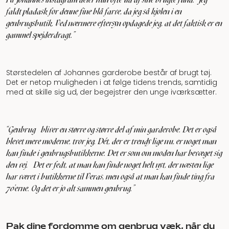
faldt pladask for denne fine blå farve, da jeg så kjolen i en
genbrugsbutik. Ved nærmere eftersyn opdagede jeg, at det faktisk er en
gammel spejderdragt.”
Størstedelen af Johannes garderobe består af brugt tøj.
Det er netop muligheden i at følge tidens trends, samtidig
med at skille sig ud, der begejstrer den unge iværksætter.
"Genbrug bliver en større og større del af min garderobe. Det er også
blevet mere moderne, tror jeg. Dét, der er trendy lige nu, er noget man
kan finde i genbrugsbutikkerne. Det er som om moden har bevæget sig
den vej.
Det er fedt, at man kan finde noget helt nyt, der næsten lige
har været i butikkerne til Veras, men også at man kan finde ting fra
70’erne. Og det er jo alt sammen genbrug.”
Pak dine fordomme om genbrug væk, når du