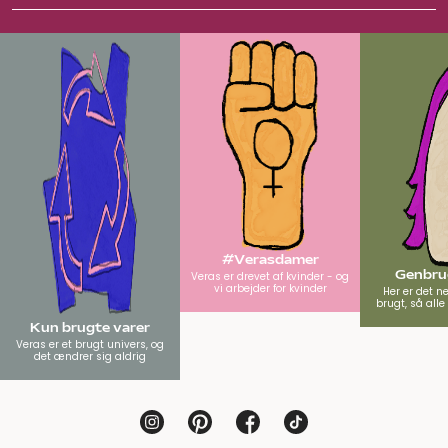
#Verasdamer
Genbrug
Veras er drevet af kvinder - og
vi arbejder for kvinder
Her er det n
brugt, så all
Kun brugte varer
Veras er et brugt univers, og
det ændrer sig aldrig