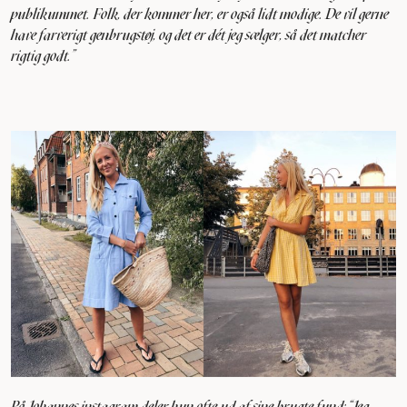
publikummet. Folk, der kommer her, er også lidt modige. De vil gerne
have farverigt genbrugstøj, og det er dét jeg sælger, så det matcher
rigtig godt.”
På Johannes instagram deler hun ofte ud af sine brugte fund: "Jeg