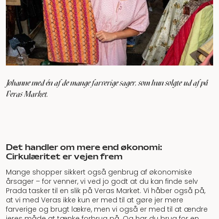
Johanne med én af de mange farverige sager, som hun solgte ud af på
Veras Market.
Det handler om mere end økonomi:
Cirkulæritet er vejen frem
Mange shopper sikkert også genbrug af økonomiske
årsager – for venner, vi ved jo godt at du kan finde selv
Prada tasker til en slik på Veras Market. Vi håber også på,
at vi med Veras ikke kun er med til at gøre jer mere
farverige og brugt lækre, men vi også er med til at ændre
jeres måde at tænke forbrug på. Og har du brug for en