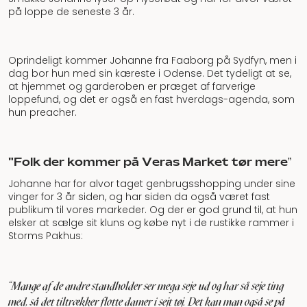
på loppe de seneste 3 år.
Oprindeligt kommer Johanne fra Faaborg på Sydfyn, men i
dag bor hun med sin kæreste i Odense. Det tydeligt at se,
at hjemmet og garderoben er præget af farverige
loppefund, og det er også en fast hverdags-agenda, som
hun preacher.
"Folk der kommer på Veras Market tør mere”
Johanne har for alvor taget genbrugsshopping under sine
vinger for 3 år siden, og har siden da også været fast
publikum til vores markeder. Og der er god grund til, at hun
elsker at sælge sit kluns og købe nyt i de rustikke rammer i
Storms Pakhus:
"Mange af de andre standholder ser mega seje ud og har så seje ting
med, så det tiltrækker flotte damer i sejt tøj. Det kan man også se på