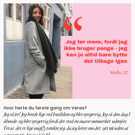
Hvor hørte du første gang om Veras?
Jeg så jer! Jeg boede lige ved butikken og blev nysgerrig. Jeg så den dag I
åbnede, og blev nysgerrig fordi der stod en masse mennesker udenfor.
Veras, det er lige mig(!) tænkte jeg, da jeg læste om det; nyt tøj uden at