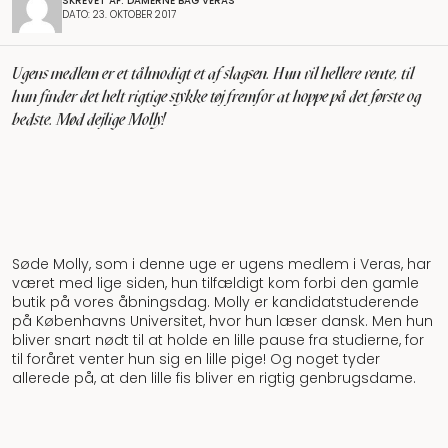
SKREVET AF: DAMERNE BAG VERAS
DATO: 23. OKTOBER 2017
Ugens medlem er et tålmodigt et af slagsen. Hun vil hellere vente, til
hun finder det helt rigtige stykke tøj fremfor at hoppe på det første og
bedste. Mød dejlige Molly!
Søde Molly, som i denne uge er ugens medlem i Veras, har
været med lige siden, hun tilfældigt kom forbi den gamle
butik på vores åbningsdag. Molly er kandidatstuderende
på Københavns Universitet, hvor hun læser dansk. Men hun
bliver snart nødt til at holde en lille pause fra studierne, for
til foråret venter hun sig en lille pige! Og noget tyder
allerede på, at den lille fis bliver en rigtig genbrugsdame.