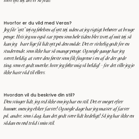
være nyt tøj, det er så fedt!
Hvorfor er du vild med Veras?
Jeg får "nyt” tøj og følelsen af nyt tøj, uden at jeg rigtigt behøver at bruge
penge. Hvis jeg nu også var typen som hele tiden blev træt af mit tøj, så
kan jeg bare lige få lidt nyt på den måde. Det er virkelig godt for en
studerende, som ikke har så mange penge. Og nogle gange har jeg
været heldig, at være den første som fik fingrene i en af de der gode
ting, som et godt mærke, hvor jeg følte mig så heldig! – for det ville jeg jo
ikke have råd til ellers.
Hvordan vil du beskrive din stil?
Den svinger lidt, jeg ved ikke om jeg har en stil. Det er meget efter
humør, men jeg elsker farver! Og nogle dage har jeg masser af farver
på, andre, som i dag, kan det godt være lidt kedeligt! Så jeg har ikke en
sådan en rød tråd i min stil.