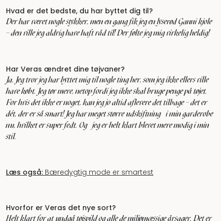
Hvad er det bedste, du har byttet dig til?
Der har været nogle stykker, men en gang fik jeg en lyserød Ganni kjole
– den ville jeg aldrig have haft råd til! Der følte jeg mig virkelig heldig!
Har Veras ændret dine tøjvaner?
Ja. Jeg tror jeg har byttet mig til nogle ting her, som jeg ikke ellers ville
have købt. Jeg tør mere, netop fordi jeg ikke skal bruge penge på tøjet.
For hvis det ikke er noget, kan jeg jo altid aflevere det tilbage – det er
dét, der er så smart! Jeg har meget større udskiftning i min garderobe
nu, hvilket er super fedt. Og jeg er helt klart blevet mere modig i min
stil.
Læs også:
Bæredygtig mode er smartest
Hvorfor er Veras det nye sort?
Helt klart for at undgå tøjspild og alle de miljømæssige årsager. Det er