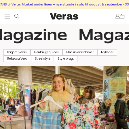
as Market under Buen – nye stande i salg til august & september <333
SÆLG UD
gazine
Magazi
Bagom Veras
Genbrugsguides
Mød #Verasdamer
Nyheder
Rebecca Vera
Streetstyle
Style brugt