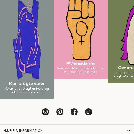
#Verasdamer
Genbrug
Veras er drevet af kvinder - og
vi arbejder for kvinder
Her er det n
brugt, så all
Kun brugte varer
Veras er et brugt univers, og
det ændrer sig aldrig
HJÆLP & INFORMATION