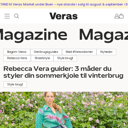
il Veras Market under Buen – nye stande i salg til august & september <333
S
agazine
Magaz
Bagom Veras
Genbrugsguides
Mød #Verasdamer
Nyheder
Rebecca Vera
Streetstyle
Style brugt
Rebecca Vera guider: 3 måder du
styler din sommerkjole til vinterbrug
Style brugt