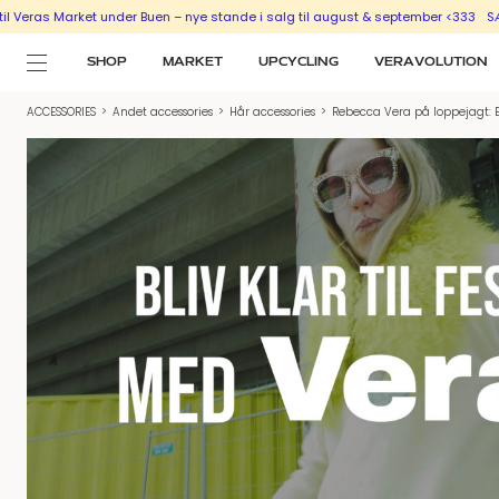
arket under Buen – nye stande i salg til august & september <333
SÆLG UD MED
SHOP
MARKET
UPCYCLING
VERAVOLUTION
ACCESSORIES
>
Andet accessories
>
Hår accessories
>
Rebecca Vera på loppejagt: Bli