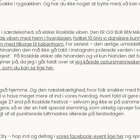
pakke i rygsækken. Og har du ikke noget at bytte med, så kan d
g i særdeleshed, så elsker Roskilde viben. Den ER OG BLIR REN MAG
ilde viben med hjem i hverdagen
,
hvilket 10 ting vi danskere kun
n med tilbage til København.
For seriøst – den ærlige, umiddel
hinanden den må ikke gå tabt i instagram polerede verden i 
est’. På Roskilde elsker alle hinanden og vil kun hianden det be
iner på, da jeg i går faldt over at
jeg kårede optursmennesker 
jo, som du kan se lige her.
vi også hjemme. Og den næstekærlighed, hvor folk snakker med
l vi have meget mere af ind i vores hverdag. Hvert fald vil gøre 
 uge 27 end på Roskilde Festival – selvom jeg ikke er på samm
, så er der en helt special stemning, som virkelig opvejer for
agt af sit punkterede luftmadres allerede på førstedagen.
 City – hop ind og deltag i
vores facebook-event lige her
og spre