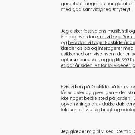
garanteret noget du har glemt at 
med god samvittighed #nyteryt.
Jeg elsker festivalens musik, stil o
indlæg hvordan
skal vi tage Rosk
og
hvordan vi tager Roskilde ånde
klæder os på og interagerer med 
usikkerhed om vise hvem der er ‘sej
optursmennesker, og jeg fik SYGT gr
et par år siden. Alt for lol videoer 
Hvis vi kan på Roskilde, så kan 
låner, deler og giver igen – det ska
ikke noget bedre sted på jorden i
opvamrnings druk dakke dak længere
følelsen at føle sig brugt og ødel
Jeg glæder mig til vi ses i Central