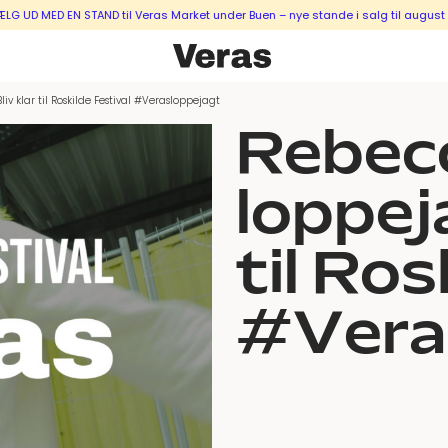
 EN STAND til Veras Market under Buen – nye stande i salg til august & septe
v klar til Roskilde Festival #Verasloppejagt
Rebec
loppeja
til Ros
#Vera