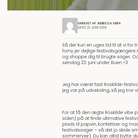
SKREVET AF: REBECCA VERA
DATO: 21. JUNI 2019
Så der kun en uges tid til at vi for 
forny jer dejlige festivalsgængere
og shoppe dig til brugte sager. 
søndag 23. juni under Buen <3
Jeg har været fast Roskilde-festiv
jeg var på udveksling, så jeg tro
For at få den ægte Roskilde vibe p
siden) på at finde ultimative festi
plads til papvin, konfettirør og m
festivalssager – så det jo skide sm
sommervejr). Du kan altid bytte di