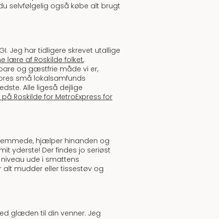
u selvfølgelig også købe alt brugt
I. Jeg har tidligere skrevet utallige
ne lære af Roskilde folket
,
bare og gæstfrie måde vi er,
vores små lokalsamfunds
dste. Alle ligeså dejlige
på Roskilde for MetroExpress for
 fremmede, hjælper hinanden og
mit yderste! Der findes jo seriøst
e niveau ude i smattens
 alt mudder eller tissestøv og
d glæden til din venner. Jeg