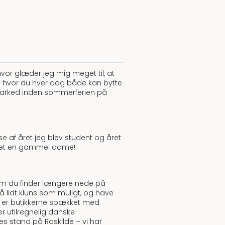
hvor glæder jeg mig meget til, at
y – hvor du hver dag både kan bytte
 marked inden sommerferien på
e af året jeg blev student og året
levet en gammel dame!
m du finder længere nede på
så lidt kluns som muligt, og have
så er butikkerne spækket med
er utilregnelig danske
es stand på Roskilde – vi har