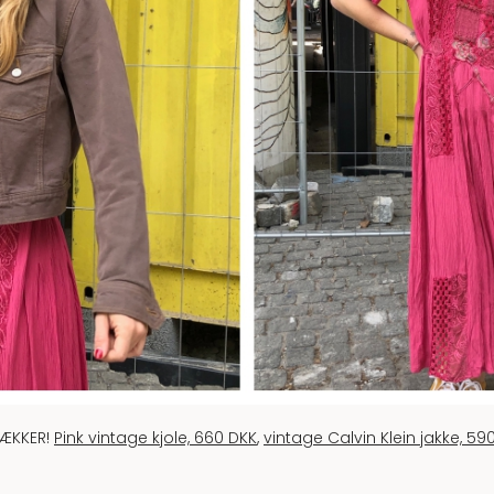
sLÆKKER!
Pink vintage kjole, 660 DKK
,
vintage Calvin Klein jakke, 59