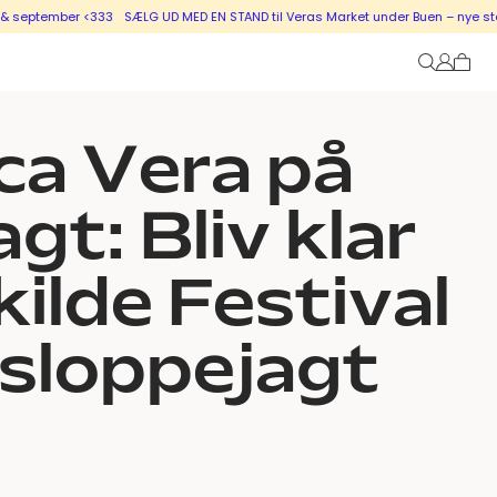
mber <333
SÆLG UD MED EN STAND til Veras Market under Buen – nye stande i sa
ca Vera på
gt: Bliv klar
kilde Festival
sloppejagt