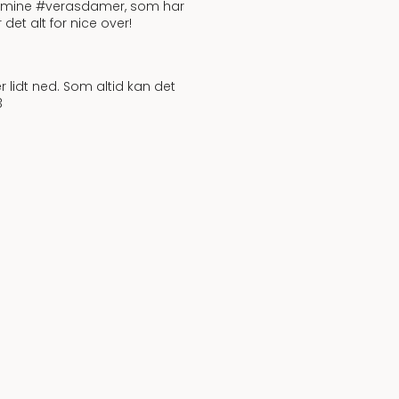
e mine #verasdamer, som har
det alt for nice over!
er lidt ned. Som altid kan det
3