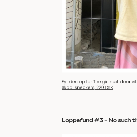
Fyr den op for The girl next door 
Skool sneakers, 220 DKK
Loppefund #3 – No such th