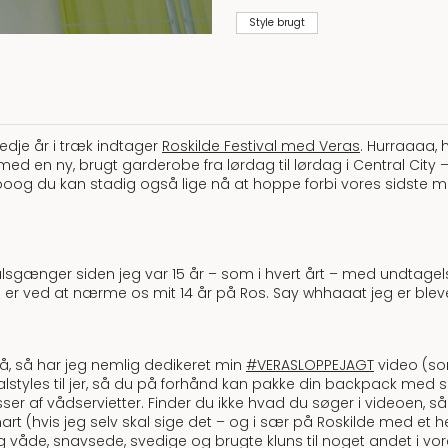
Style brugt
tredje år i træk indtager
Roskilde Festival med Veras
. Hurraaaa, 
 med en ny, brugt garderobe fra lørdag til lørdag i Central Cit
Oooog du kan stadig også lige nå at hoppe forbi vores sidste
alsgænger siden jeg var 15 år – som i hvert årt – med undtagels
r vi er ved at nærme os mit 14 år på Ros. Say whhaaat jeg er b
å, så har jeg nemlig dedikeret min
#VERASLOPPEJAGT
video (so
valstyles til jer, så du på forhånd kan pakke din backpack med 
asser af vådservietter. Finder du ikke hvad du søger i videoen, 
art (hvis jeg selv skal sige det – og i sær på Roskilde med et h
g våde, snavsede, svedige og brugte kluns til noget andet i vor