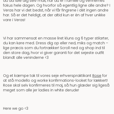
du da føle dig selv max, når du er i familie og vennernes
fokus hele dagen. Og hvorfor så egentlig ligne alle andre? I
Veras har vi det bedst, når vi får fingrene i dét ingen andre
har. Så er det heldigt, at der altid kun er én af hver unikke
vare i Veras!
Vi har sammensat en masse liret kluns og 6 typer stilarter,
du kan køre med. Dress dig op eller ned, miks og match –
lige præcis som du fortrækker! Scroll ned og shop ind til
den store dag, hvor vi giver garanti for det sejeste outfit
blandt alle veninderne <3
Og et kæmpe tak til vores seje erhverspraktikant
Rose
for
at stå modello og worke konfirmations-looket for lækkert!
Rose skal selv konfirmeres til maj, så hun glæder sig ligeså
meget som alle jer ladies in white derude!
Here we go <3