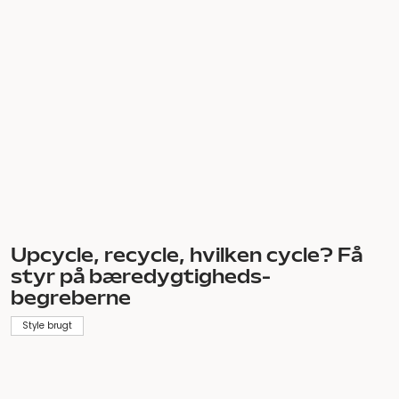
Rebecca Vera på loppejagt:
Loppefund i Nørrebrohallen til V-
Cycle Collection #Verasloppejagt
Style brugt