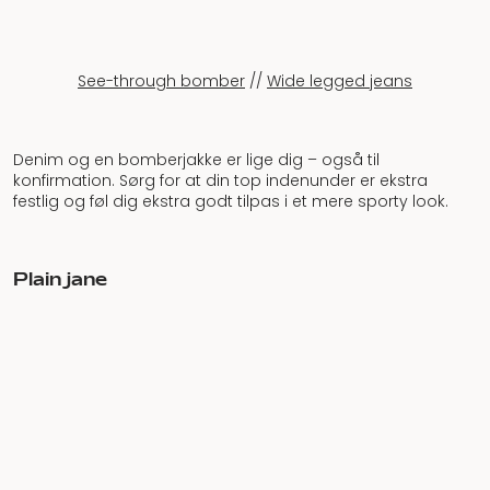
See-through bomber
//
Wide legged jeans
Denim og en bomberjakke er lige dig – også til
konfirmation. Sørg for at din top indenunder er ekstra
festlig og føl dig ekstra godt tilpas i et mere sporty look.
Plain jane
70s knit dress
//
Vintage leather bag
Sværg til ét item, som du også vil få brugt efter festdagen,
selvom det er en kjole. Hold festen helt simpel – og mega
smuk! – i denne drøm af en strikket kjole, som sidder tilpas