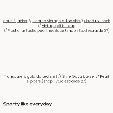
Bouclé jacket
//
Pleated vintage a-line skirt
//
Fitted roll neck
//
Vintage glitter bag
// Plastic fantastic pearl necklace (shop i
Studiestræde 27
)
Transparent gold dotted shirt
//
Stine Goya bukser
// Pearl
slippers (shop i
Studiestræde 27
)
Sporty like everyday