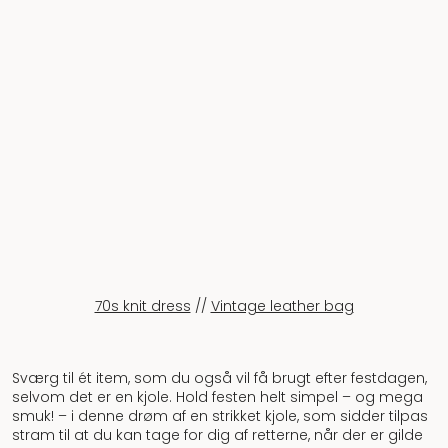
stram til at du kan tage for dig af retterne, når der er gilde
efter kirken. Strik er perfekt, for du vil ikke fryse!
3,2,1! Shop genbrugs-AMOK venner – hvem kommer først?
Vi ses i kirken <3
Relaterede indlæg
Rebecca Vera guider: 3 måder du
styler din sommerkjole til vinterbrug
Style brugt