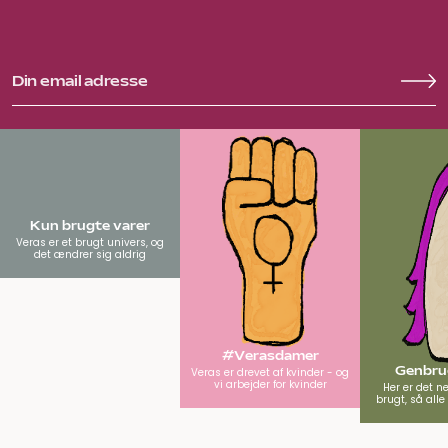
Veras er et brugt univers, og
det ændrer sig aldrig
HJÆLP & INFORMATION
SÆLG
CIRKULÆRT FORBRUG
FOREDRAG & STYLING
OM VERAS
VERAS FLAGSHIP STORE
Betingelser og Privatlivspolitik