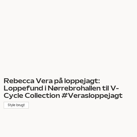
Kom indenfor i Rebecca Veras
spraglede klædeskab
Style brugt
HENT FLERE ARTIKLER