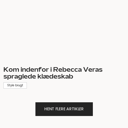
Tilmeld dig vores nyhedsbrev.
Og få
nyheder om skønne varer, nye stande til
Veras Market og cirkulære style hacks,