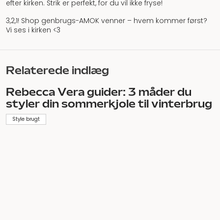
Rock lag-på-lag med Rebecca Vera
Style brugt