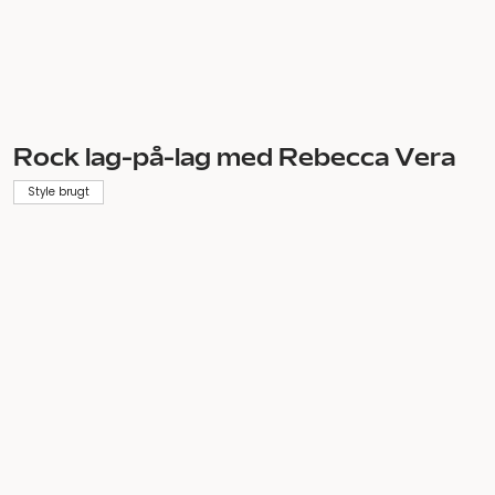
Upcycle, recycle, hvilken cycle? Få
styr på bæredygtigheds-
begreberne
Style brugt