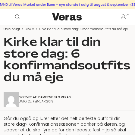
il Veras Market under Buen – nye stande i salg til august & september <333
S
Style brugt
>
GRWM
>
Kirke klar til din store dag: 6 konfirmandsoutfits du må eje
Kirke klar til din
store dag: 6
konfirmandsoutfits
du må eje
SKREVET AF: DAMERNE BAG VERAS
DATO: 28. FEBRUAR 2019
Går du også og lurer efter det helt perfekte outfit til din
store dag? Konfirmationssæsonen banker på døren, og
udover at du skal fyre op for den fedeste fest – ja så skal