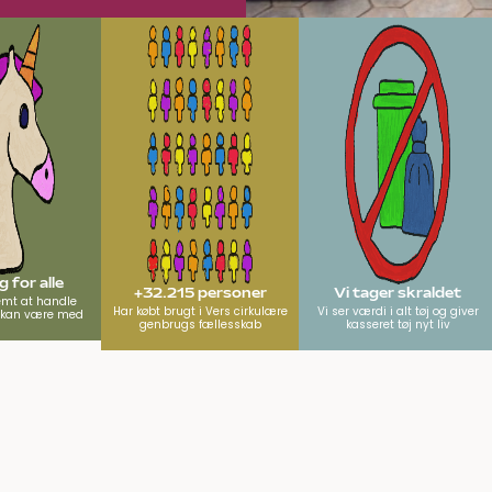
 for alle
+32.215 personer
Vi tager skraldet
emt at handle
Har købt brugt i Vers cirkulære
Vi ser værdi i alt tøj og giver
e kan være med
genbrugs fællesskab
kasseret tøj nyt liv