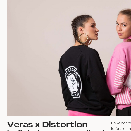
Veras x Distortion
De københa
forårssolen