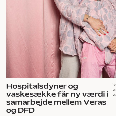
Hospitalsdyner og
“V
va
vaskesække får ny værdi i
væ
samarbejde mellem Veras
og DFD