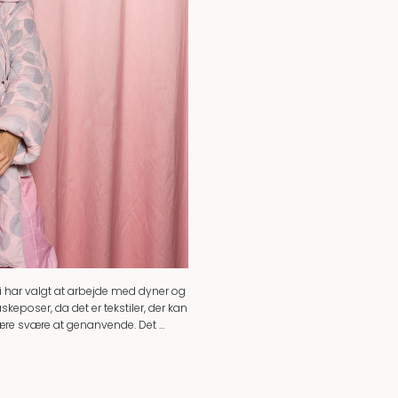
i har valgt at arbejde med dyner og
skeposer, da det er tekstiler, der kan
re svære at genanvende. Det …