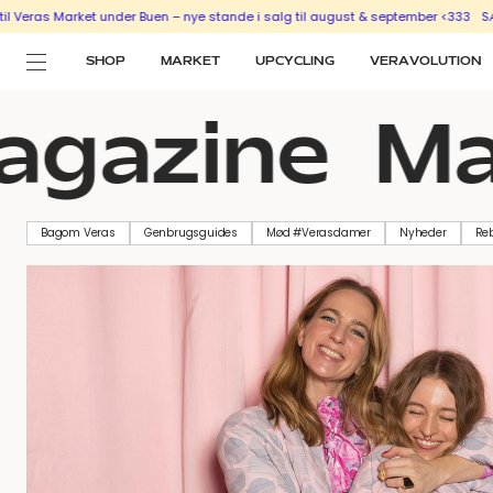
 Market under Buen – nye stande i salg til august & september <333
SÆLG UD M
SHOP
MARKET
UPCYCLING
VERAVOLUTION
gazine
Ma
Bagom Veras
Genbrugsguides
Mød #Verasdamer
Nyheder
Re