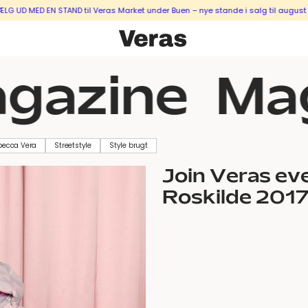
ED EN STAND til Veras Market under Buen – nye stande i salg til august & sep
gazine
Mag
becca Vera
Streetstyle
Style brugt
Join Veras ev
Roskilde 201