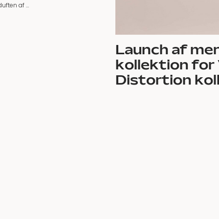
duften af …
Launch af me
kollektion for
Distortion kol