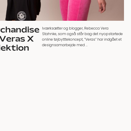
rchandise
Iværksætter og blogger, Rebecca Vera
Stahnke, som også står bag det nyopstartede
 Veras X
online tøjbytttekoncept, ”Veras” har indgået et
designsamarbejde med …
lektion