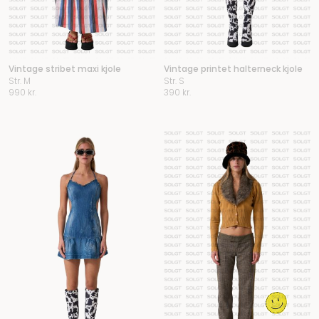
Vintage stribet maxi kjole
Vintage printet halterneck kjole
Str. M
Str. S
990
kr.
390
kr.