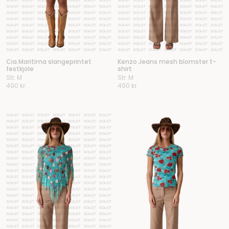
Cia.Maritima slangeprintet
Kenzo Jeans mesh blomster t-
festkjole
shirt
Str. M
Str. M
490
kr.
490
kr.