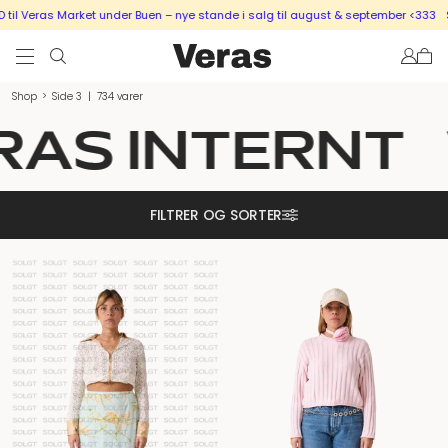
s Market under Buen – nye stande i salg til august & september <333
SÆLG UD 
Shop
>
Side 3
|
734 varer
AS INTERNT
V
FILTRER OG SORTER