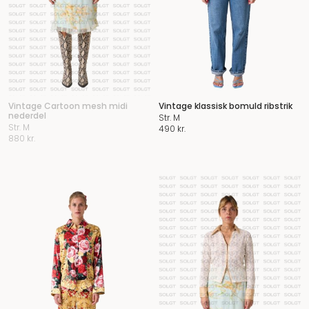
Vintage Cartoon mesh midi
Vintage klassisk bomuld ribstrik
nederdel
Str. M
Str. M
490
kr.
880
kr.