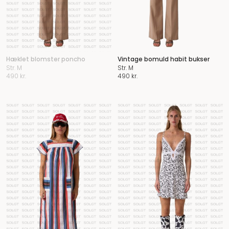
Hæklet blomster poncho
Vintage bomuld habit bukser
Str. M
Str. M
490
kr.
490
kr.