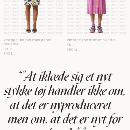
Vintage Hauber midi pencil
Vintage kortærmet skjorte
nederdel
Str. L
Str. M
390
kr.
390
kr.
“”At iklæde sig et nyt
stykke tøj handler ikke om,
at det er nyproduceret –
men om, at det er nyt for