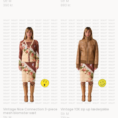
Str. M
Str. M
390
kr.
880
kr.
Vintage Nice Connection 3-piece
Vintage Y2K zip up læderjakke
mesh blomster sæt
Str. M
Str. M
770
kr.