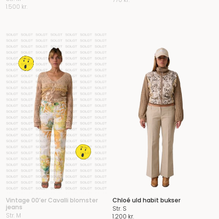
1.500
kr.
Vintage 00’er Cavalli blomster
Chloé uld habit bukser
jeans
Str. S
Str. M
1.200
kr.