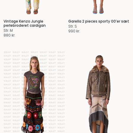
Vintage Kenzo Jungle
Garella 2 pieces sporty 00’er sæt
perlebroderet cardigan
Str. S
Str. M
990
kr.
880
kr.