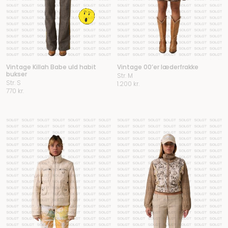
Vintage Killah Babe uld habit
Vintage 00’er læderfrakke
bukser
Str. M
Str. S
1.200
kr.
770
kr.