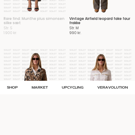
Rare find: Munthe plus simonsen
Vintage Airfield leopard fake faur
silke sæt
frakke
Str. S
Str. M
1.900
kr.
990
kr.
SHOP
MARKET
UPCYCLING
VERAVOLUTION