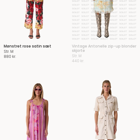
Mønstret rose satin sæt
Vintage Antonelle zip-up blonder
skjorte
Str. M
Str. M
880
kr.
440
kr.