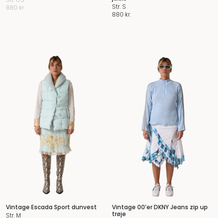
Str. S
880
kr.
880
kr.
Vintage Escada Sport dunvest
Vintage 00’er DKNY Jeans zip up
trøje
Str. M