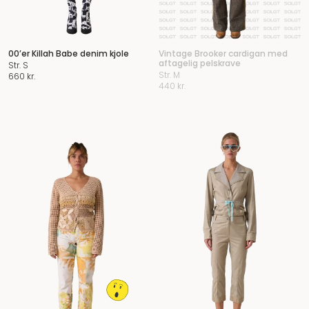
00’er Killah Babe denim kjole
Vintage Brooker cardigan med
aftagelig pelskrave
Str. S
Str. M
660
kr.
440
kr.