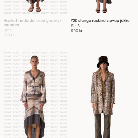
Hæklet nederdel med granny-
Y2K slange ruskind zip-up jakke
squares
Str. S
Str. S
990
kr.
770
kr.