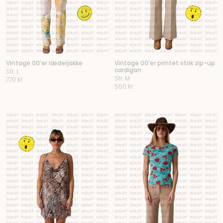
Vintage 00’er læderjakke
Vintage 00’er printet strik zip-up
cardigan
Str. L
Str. M
770
kr.
550
kr.