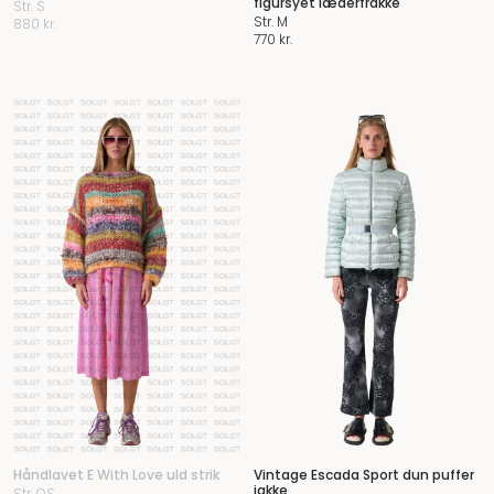
figursyet læderfrakke
Str. S
Str. M
880
kr.
770
kr.
Håndlavet E With Love uld strik
Vintage Escada Sport dun puffer
jakke
Str. OS