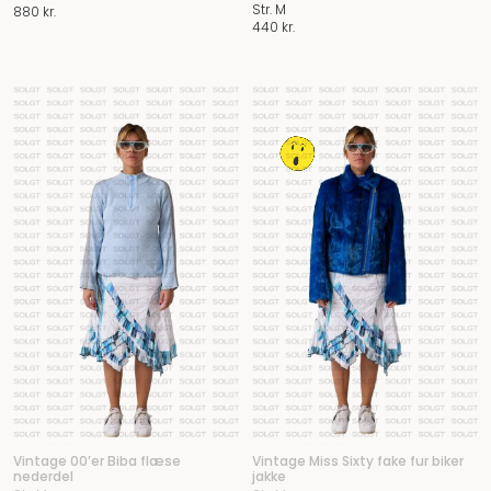
Str. M
880
kr.
440
kr.
Vintage 00’er Biba flæse
Vintage Miss Sixty fake fur biker
nederdel
jakke