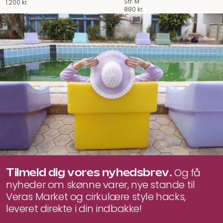
Str. M
1.200
kr.
880
kr.
Tilmeld dig vores nyhedsbrev.
Og få
nyheder om skønne varer, nye stande til
Veras Market og cirkulære style hacks,
leveret direkte i din indbakke!