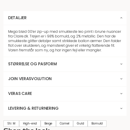
DETALJER
Mega blød 00’er zip-up med smukkeste leo print i brune nuancer
fra Claire.dk. Trøjen er i 98% bomuld, og 2% metallic. Den har de
smukkeste glitter detaljer samt strikkede ballon ærmer. Den falder
flot over skulderen, og mønsteret giver et virkelig flatterende fit.
Varen fremstår som ny, og har ingen fejl eller mangler.
STØRRELSE OG PASFORM
JOIN VERASVOLUTION
VERAS CARE
LEVERING & RETURNERING
Str. M
High-end
Beige
Camel
Guld
Bomuld