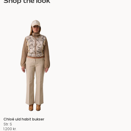
Shop the look
Chloé uld habit bukser
Str. S
1.200
kr.