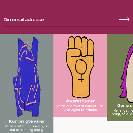
#Verasdamer
Genbrug
Veras er drevet af kvinder - og
vi arbejder for kvinder
Her er det n
brugt, så all
Kun brugte varer
Veras er et brugt univers, og
det ændrer sig aldrig